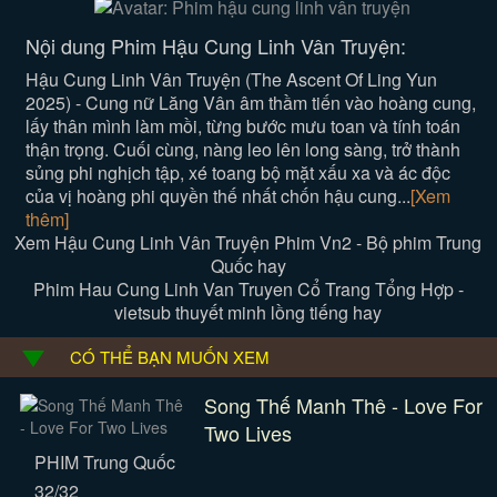
Nội dung Phim Hậu Cung Linh Vân Truyện:
Hậu Cung Linh Vân Truyện (The Ascent Of Ling Yun
2025) - Cung nữ Lăng Vân âm thầm tiến vào hoàng cung,
lấy thân mình làm mồi, từng bước mưu toan và tính toán
thận trọng. Cuối cùng, nàng leo lên long sàng, trở thành
sủng phi nghịch tập, xé toang bộ mặt xấu xa và ác độc
của vị hoàng phi quyền thế nhất chốn hậu cung...
[Xem
thêm]
Xem Hậu Cung Linh Vân Truyện Phim Vn2 - Bộ phim Trung
Quốc hay
Phim Hau Cung Linh Van Truyen Cổ Trang Tổng Hợp -
vietsub thuyết minh lồng tiếng hay
CÓ THỂ BẠN MUỐN XEM
Song Thế Manh Thê - Love For
Two Lives
PHIM Trung Quốc
32/32