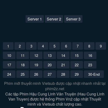
Server 1
Server 2
Server 3
1
2
3
4
5
6
7
8
9
10
11
12
13
14
15
16
17
18
19
20
21
22
23
24
25
26
27
28
29
30-End
Phim mới thuyết minh Vietsub được cập nhật nhanh nhất tại
phim2z.net
Các tập Phim Hậu Cung Linh Vân Truyện (Hau Cung Linh
Van Truyen) được hệ thống Phim Vn2 cập nhật Thuyết
minh và Vietsub chất lượng cao.