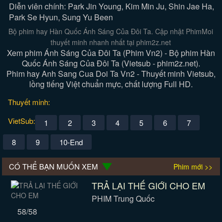
Diễn viên chính: Park Jin Young, Kim Min Ju, Shin Jae Ha,
Park Se Hyun, Sung Yu Been
Bộ phim hay Hàn Quốc Ánh Sáng Của Đôi Ta. Cập nhật PhimMoi
thuyết minh nhanh nhất tại phim2z.net
Xem phim Ánh Sáng Của Đôi Ta (Phim Vn2) - Bộ phim Hàn
Quốc Ánh Sáng Của Đôi Ta (Vietsub - phim2z.net).
Phim hay Anh Sang Cua Doi Ta Vn2 - Thuyết minh Vietsub,
lồng tiếng Việt chuẩn mực, chất lượng Full HD.
Thuyết minh:
VietSub:
1
2
3
4
5
6
7
8
9
10-End
CÓ THỂ BẠN MUỐN XEM
Phim mới >>
TRẢ LẠI THẾ GIỚI CHO EM
PHIM Trung Quốc
58/58