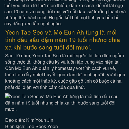
tuổi yêu nhau từ thời niên thiếu, dần xa cách, để rồi tái ngộ
sau 10 năm và cùng đối mặt với nỗi đau, sự trưởng thành và
những thử thách mới. Họ gắn kết bởi một tình yêu bền bỉ,
cay đắng xen lẫn ngọt ngào.
Yeon Tae Seo và Mo Eun Ah từng là mối
tình đầu sâu đậm năm 19 tuổi nhưng chia
xa khi bước sang tuổi đôi mươi.
Sau 10 năm, Yeon Tae Seo là một người lái tàu điện ngầm
sống thực tế, không cầu kỳ và luôn tập trung vào hiện tại.
Còn Mo Eun Ah quản lý homestay với tính cách vui vẻ,
luôn tràn đầy nhiệt huyết, quan tâm tới mọi người. Vượt qua
khoảng cách một thập kỷ, cuộc gặp gỡ tình cờ buộc cả hai
phải đối diện với tình cảm của quá khứ.
Đạo diễn: Kim Youn Jin
Biên kịch: Lee Sook Yeon