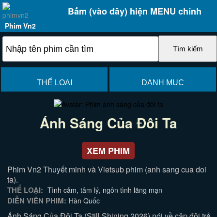
Bấm (vào đây) hiện MENU chính
Phim Vn2
THỂ LOẠI
DANH MỤC
Ánh Sáng Của Đôi Ta
XEM PHIM
Phim Vn2 Thuyết minh và Vietsub phim (anh sang cua doi
ta).
THỂ LOẠI:
Tình cảm, tâm lý, ngôn tình lãng mạn
DIỄN VIÊN PHIM:
Hàn Quốc
Ánh Sáng Của Đôi Ta (Still Shining 2026) nói về cặp đôi trẻ