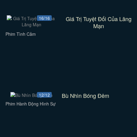
Giá Trị Tuyệt Đối Của Lãng
16/16
Mạn
Phim Tình Cảm
Bù Nhìn Bóng Đêm
12/12
Phim Hành Động Hình Sự