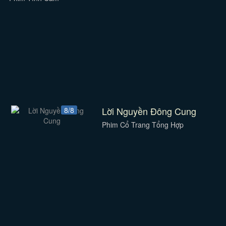
Lời Nguyền Đông Cung
8/8
Phim Cổ Trang Tổng Hợp