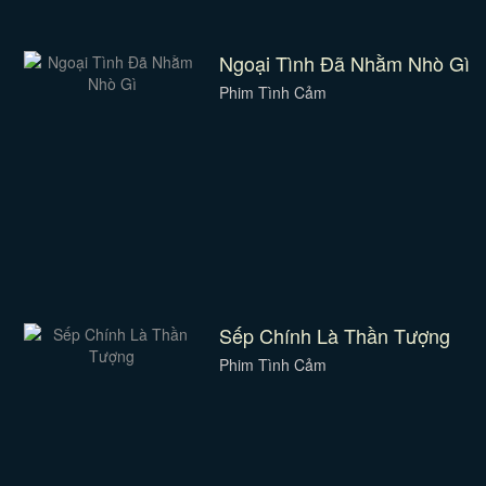
Ngoại Tình Đã Nhằm Nhò Gì
Phim Tình Cảm
Sếp Chính Là Thần Tượng
Phim Tình Cảm