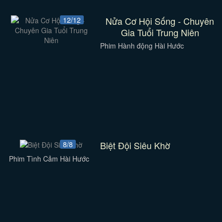
Nửa Cơ Hội Sống - Chuyên
12/12
Gia Tuổi Trung Niên
Phim Hành động Hài Hước
Biệt Đội Siêu Khờ
8/8
Phim Tình Cảm Hài Hước