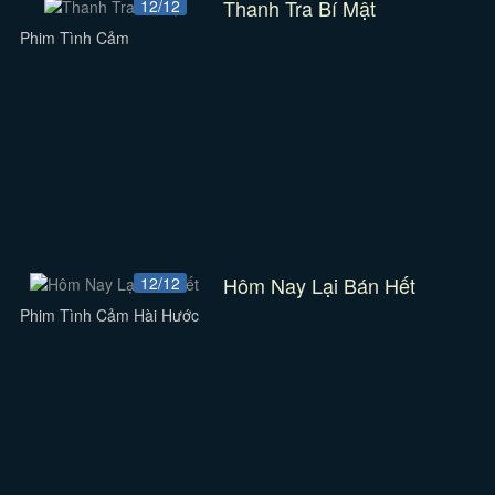
Thanh Tra Bí Mật
12/12
Phim Tình Cảm
Hôm Nay Lại Bán Hết
12/12
Phim Tình Cảm Hài Hước