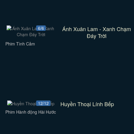
Ánh Xuân Lam - Xanh Chạm
6/6
Đáy Trời
Phim Tình Cảm
Huyền Thoại Lính Bếp
12/12
Phim Hành động Hài Hước