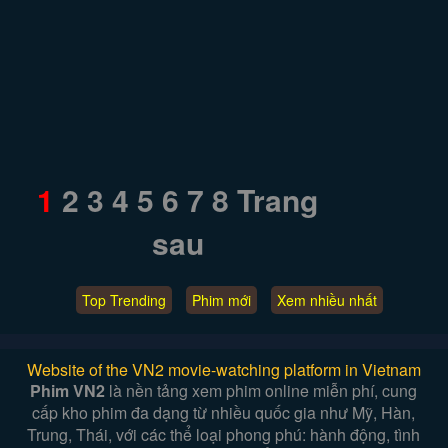
1
2
3
4
5
6
7
8
Trang
sau
Top Trending
Phim mới
Xem nhiều nhất
Website of the VN2 movie-watching platform in Vietnam
Phim VN2
là nền tảng xem phim online miễn phí, cung
cấp kho phim đa dạng từ nhiều quốc gia như Mỹ, Hàn,
Trung, Thái, với các thể loại phong phú: hành động, tình