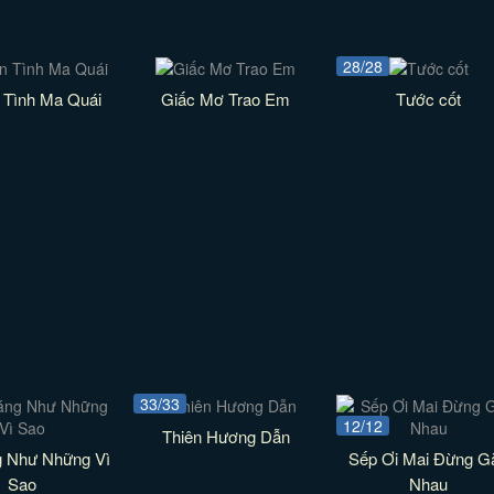
28/28
 Tình Ma Quái
Giấc Mơ Trao Em
Tước cốt
33/33
12/12
Thiên Hương Dẫn
g Như Những Vì
Sếp Ơi Mai Đừng G
Sao
Nhau