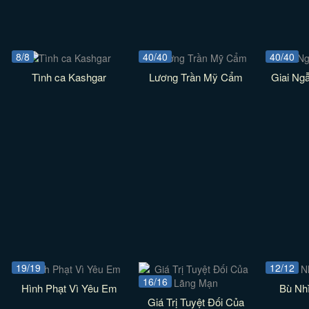
8/8
40/40
40/40
Tình ca Kashgar
Lương Trần Mỹ Cẩm
Giai Ng
19/19
12/12
16/16
Hình Phạt Vì Yêu Em
Bù Nh
Giá Trị Tuyệt Đối Của