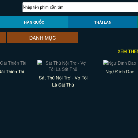
HÀN QUỐC
THÁI LAN
DANH MỤC
XEM THÊ
ái Thiên Tài
Ngự Đình Dao
Sát Thủ Nội Trợ - Vợ Tôi
Là Sát Thủ