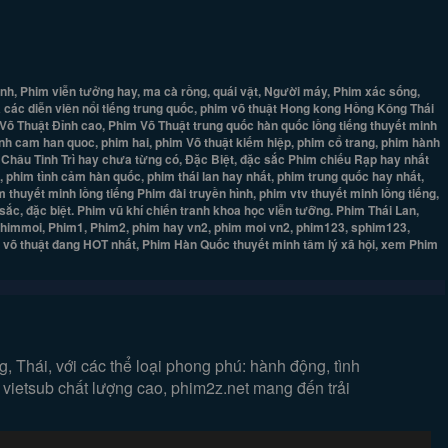
nh, Phim viễn tưởng hay, ma cà rồng, quái vật, Người máy, Phim xác sống,
ủa các diễn viên nổi tiếng trung quốc, phim võ thuật Hong kong Hồng Kông Thái
Võ Thuật Đỉnh cao, Phim Võ Thuật trung quốc hàn quốc lồng tiếng thuyết minh
nh cam han quoc, phim hai, phim Võ thuật kiếm hiệp, phim cổ trang, phim hành
 Châu Tinh Trì hay chưa từng có, Đặc Biệt, đặc sắc Phim chiếu Rạp hay nhất
 phim tình cảm hàn quốc, phim thái lan hay nhất, phim trung quốc hay nhất,
thuyết minh lồng tiếng Phim đài truyền hình, phim vtv thuyết minh lồng tiếng,
c, đặc biệt. Phim vũ khí chiến tranh khoa học viễn tưỡng. Phim Thái Lan,
phimmoi, Phim1, Phim2, phim hay vn2, phim moi vn2, phim123, sphim123,
m võ thuật đang HOT nhất, Phim Hàn Quốc thuyết minh tâm lý xã hội, xem Phim
 Thái, với các thể loại phong phú: hành động, tình
 vietsub chất lượng cao, phim2z.net mang đến trải