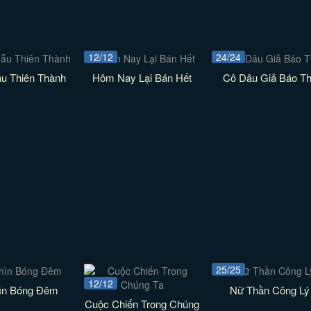
12/12
24/24
ẫu Thiên Thành
Hôm Nay Lại Bán Hết
Cô Dâu Giả Báo T
25/25
12/12
ìn Bóng Đêm
Nữ Thần Công Lý
Cuộc Chiến Trong Chúng