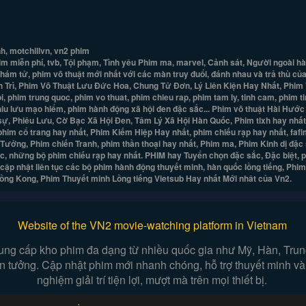
h, motchillvn, vn2 phim
miễn phí, tvb, Tội phạm, Tình yêu Phim ma, marvel, Cảnh sát, Người ngoài hà
, Thám tử, phim võ thuật mới nhất với các màn truy đuổi, đánh nhau và trả thù c
nh Trì, Phim Võ Thuật Lưu Đức Hoa, Chung Tử Đơn, Lý Liên Kiện Hay Nhất, Phim 
phim trung quoc, phim vo thuat, phim chieu rap, phim tam ly, tinh cam, phim ti
hiu lưu mạo hiểm, phim hành động xã hội đen đặc sắc... Phim võ thuật Hài Hước
sự, Phiêu Lưu, Cờ Bạc Xã Hội Đen, Tâm Lý Xã Hội Hàn Quốc, Phim tlxh hay nhất,
im cổ trang hay nhất, Phim Kiếm Hiệp Hay nhất, phim chiếu rạp hay nhất, fafim 
ng, Phim chiến Tranh, phim thần thoại hay nhất, Phim ma, Phim Kinh dị đặc sắ
, những bộ phim chiếu rạp hay nhất. PHIM hay Tuyển chọn đặc sắc, Đặc biệt, 
ập nhật liên tục các bộ phim hành động thuyết minh, hàn quốc lồng tiếng, Phi
Hồng Kong, Phim Thuyết minh Lồng tiếng Vietsub Hay nhất Mới nhât của Vn2.
Website of the VN2 movie-watching platform in Vietnam
ung cấp kho phim đa dạng từ nhiều quốc gia như Mỹ, Hàn, Trung,
iễn tưởng. Cập nhật phim mới nhanh chóng, hỗ trợ thuyết minh và
nghiệm giải trí tiện lợi, mượt mà trên mọi thiết bị.