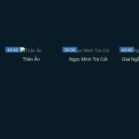
40/40
36/36
40/40
Thần Ấn
Ngọc Minh Trà Cốt
Giai Ng