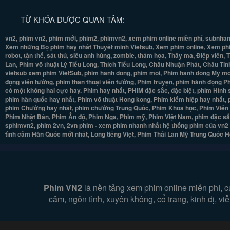
TỪ KHÓA ĐƯỢC QUAN TÂM:
vn2, phim vn2, phim mới, phim2, phimvn2, xem phim online miễn phí, subnhan
Xem những Bộ phim hay nhất Thuyết minh Vietsub, Xem phim online, Xem phim 
robot, tận thế, sát thủ, siêu anh hùng, zombie, thảm họa, Thây ma, Điệp viên
Lan, Phim võ thuật Lý Tiểu Long, Thích Tiểu Long, Châu Nhuận Phát, Châu Ti
vietsub xem phim VietSub, phim hanh dong, phim moi, Phim hanh dong My moi, 
động viễn tưởng, phim thần thoại viễn tưởng, Phim truyện, phim hành động P
có một không hai cực hay. Phim hay nhất, PHIM đặc sắc, đặc biệt, phim Hình 
phim hàn quốc hay nhất, Phim võ thuật Hong kong, Phim kiếm hiệp hay nhất, ph
phim Chưởng hay nhất, phim chưởng Trung Quốc, Phim Khoa học, Phim Viễn Tưở
Phim Nhật Bản, Phim Ấn độ, Phim Nga, Phim mỹ, Phim Việt Nam, phim đặc sắc
sphimvn2, phim 2vn, 2vn phim - xem phim nhanh nhất hệ thống phim của vn2 c
tình cảm Hàn Quốc mới nhất, Lồng tiếng Việt, Phim Thái Lan Mỹ Trung Quốc 
Phim VN2
là nền tảng xem phim online miễn phí, c
cảm, ngôn tình, xuyên không, cổ trang, kinh dị, v