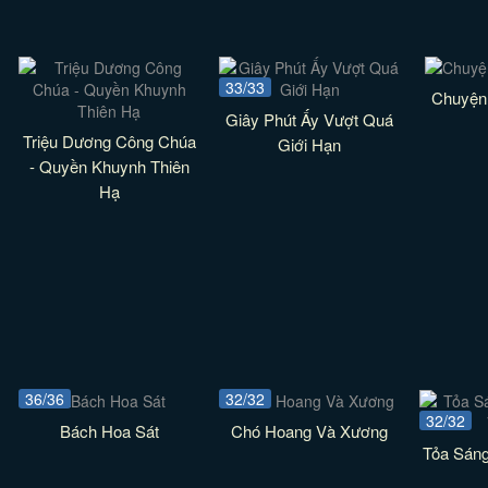
33/33
Chuyện
Giây Phút Ấy Vượt Quá
Triệu Dương Công Chúa
Giới Hạn
- Quyền Khuynh Thiên
Hạ
36/36
32/32
32/32
Bách Hoa Sát
Chó Hoang Và Xương
Tỏa Sán