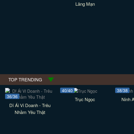
Lãng Mạn
TOP TRENDING
40/40
38/38
36/36
Trục Ngọc
Ninh 
Dĩ Ái Vi Doanh - Trêu
Nhầm Yêu Thật