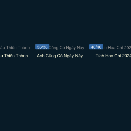
36/36
40/40
ẫu Thiên Thành
Anh Cũng Có Ngày Này
Tích Hoa Chỉ 202