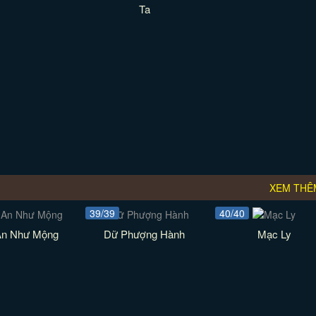
Ta
XEM THÊ
39/39
40/40
An Như Mộng
Dữ Phượng Hành
Mạc Ly