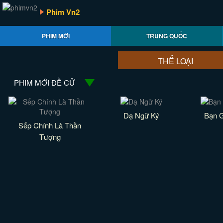
Phim Vn2
PHIM MỚI
TRUNG QUỐC
THỂ LOẠI
PHIM MỚI ĐỀ CỬ
Dạ Ngữ Ký
Bạn G
Sếp Chính Là Thần
Tượng