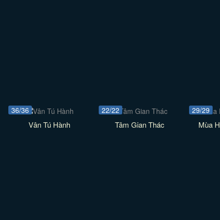
36/36
22/22
29/29
Vân Tú Hành
Tâm Gian Thác
Mùa H