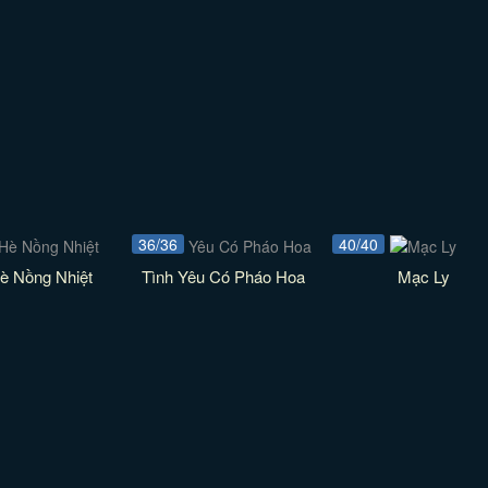
36/36
40/40
è Nồng Nhiệt
Tình Yêu Có Pháo Hoa
Mạc Ly