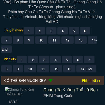
Vn2) - Bộ phim Hàn Quốc Cậu Cả Tử Tế - Chàng Giang Hồ
Tử Tế (Vietsub - phim2z.net).
Phim hay Cau Ca Tu Te Chang Giang Ho Tu Te Vn2 -
Thuyết minh Vietsub, lồng tiếng Việt chuẩn mực, chất lượng
Full HD.
Thuyết minh:
1
2
3
4
5
6
7
8
9
10
11
12
13
14-
End
VietSub:
1
2
3
4
5
6
7
8
9
10
11
12
13
14-End
CÓ THỂ BẠN MUỐN XEM
Phim mới >>
Chúng Ta Không Thể Là Bạn
PHIM Trung Quốc
13/13