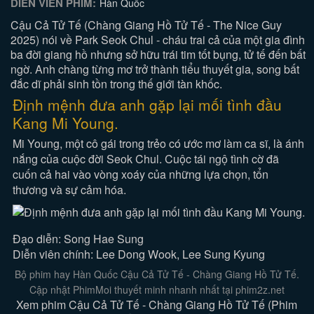
DIỄN VIÊN PHIM:
Hàn Quốc
Cậu Cả Tử Tế (Chàng Giang Hồ Tử Tế - The Nice Guy
2025) nói về Park Seok Chul - cháu trai cả của một gia đình
ba đời giang hồ nhưng sở hữu trái tim tốt bụng, tử tế đến bất
ngờ. Anh chàng từng mơ trở thành tiểu thuyết gia, song bất
đắc dĩ phải sinh tồn trong thế giới tàn khốc.
Định mệnh đưa anh gặp lại mối tình đầu
Kang Mi Young.
Mi Young, một cô gái trong trẻo có ước mơ làm ca sĩ, là ánh
nắng của cuộc đời Seok Chul. Cuộc tái ngộ tình cờ đã
cuốn cả hai vào vòng xoáy của những lựa chọn, tổn
thương và sự cảm hóa.
Đạo diễn: Song Hae Sung
Diễn viên chính: Lee Dong Wook, Lee Sung Kyung
Bộ phim hay Hàn Quốc Cậu Cả Tử Tế - Chàng Giang Hồ Tử Tế.
Cập nhật PhimMoi thuyết minh nhanh nhất tại phim2z.net
Xem phim Cậu Cả Tử Tế - Chàng Giang Hồ Tử Tế (Phim