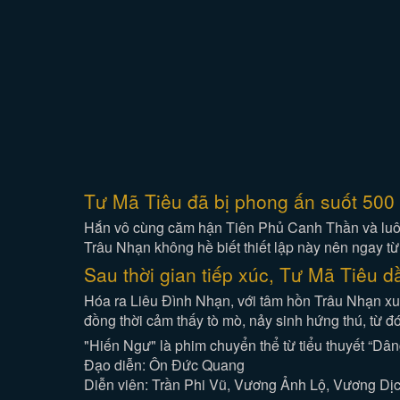
Tư Mã Tiêu đã bị phong ấn suốt 500 n
Hắn vô cùng căm hận Tiên Phủ Canh Thần và luôn 
Trâu Nhạn không hề biết thiết lập này nên ngay t
Sau thời gian tiếp xúc, Tư Mã Tiêu d
Hóa ra Liêu Đình Nhạn, với tâm hồn Trâu Nhạn xuy
đồng thời cảm thấy tò mò, nảy sinh hứng thú, từ 
"Hiến Ngư" là phim chuyển thể từ tiểu thuyết “Dâ
Đạo diễn: Ôn Đức Quang
Diễn viên: Trần Phi Vũ, Vương Ảnh Lộ, Vương Dị