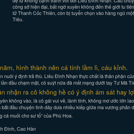
đệ tử không cạnh tranh với đời Liêu Đình Nhạn. Câu chuy
công sở hiện đại, bất ngờ xuyên không đến thế giới tu tiê
tử Thanh Cốc Thiên, còn bị tuyển chọn vào hàng ngũ một
Tiêu.
ăm, hình thành nên cá tính lầm lì, cáu kỉnh.
nuôi ý định trả thù. Liêu Đình Nhạn thực chất là thân phận củ
ừ lần đầu chạm mặt, cô suýt nữa đã mất mạng dưới tay Tư Mã Ti
ần nhận ra cô không hề có ý định ám sát hay l
ên không vào, là cô gái vui vẻ, lành tính, không mơ ước lớn la
đó bắt đầu chuyện tình dây dưa nhiều kiếp giữa ma vương phản di
ng cá muối cho sư tổ” của Phù Hoa.
ch Đinh, Cao Hàn