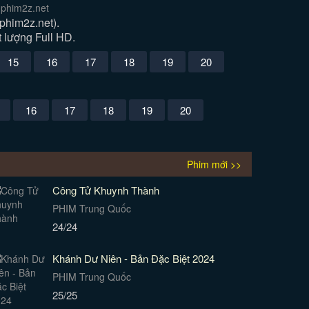
 phim2z.net
phim2z.net).
 lượng Full HD.
15
16
17
18
19
20
16
17
18
19
20
Phim mới >>
Công Tử Khuynh Thành
PHIM Trung Quốc
24/24
Khánh Dư Niên - Bản Đặc Biệt 2024
PHIM Trung Quốc
25/25