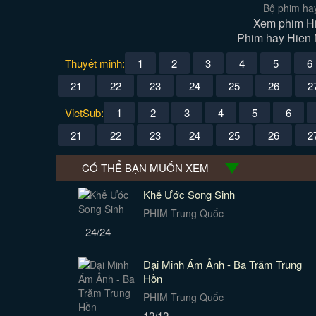
Bộ phim ha
Xem phim Hi
Phim hay Hien N
Thuyết minh:
1
2
3
4
5
6
21
22
23
24
25
26
2
VietSub:
1
2
3
4
5
6
21
22
23
24
25
26
2
CÓ THỂ BẠN MUỐN XEM
Khế Ước Song Sinh
PHIM Trung Quốc
24/24
Đại Minh Ám Ảnh - Ba Trăm Trung
Hồn
PHIM Trung Quốc
12/12