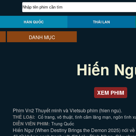
HÀN QUỐC
THÁI LAN
DANH MỤC
Hiến N
XEM PHIM
Phim Vn2 Thuyết minh và Vietsub phim (hien ngu).
THỂ LOẠI:
Cổ trang, võ thuật, tình cảm lãng mạn, ngôn tình 
DIỄN VIÊN PHIM:
Trung Quốc
Hiến Ngư (When Destiny Brings the Demon 2025) nói về 