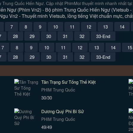
y Trung Quốc Hiến Ngư. Cập nhật PhimMoi thuyết minh nhanh nhất tại
ến Ngư (Phim Vn2) - Bộ phim Trung Quốc Hiến Ngư (Vietsub - 
gu Vn2 - Thuyết minh Vietsub, lồng tiếng Việt chuẩn mực, chất
7
8
9
10
11
12
13
14
7
28
29
30
31
32
33-End
7
8
9
10
11
12
13
14
15
7
28
29
30
31
32
33-End
Tân Trạng Sư Tống Thế Kiệt
PHIM Trung Quốc
30/30
Dương Quý Phi Bí Sử
PHIM Trung Quốc
49/49