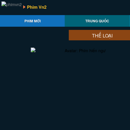
Phim Vn2
PHIM MỚI
TRUNG QUỐC
THỂ LOẠI