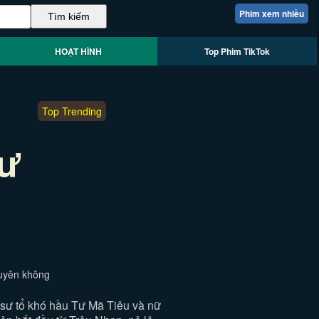
Phim xem nhiều
HOẠT HÌNH
Top Phim TikTok
Top Trending
gư
xuyên không
sư tổ khó hầu Tư Mã Tiêu và nữ