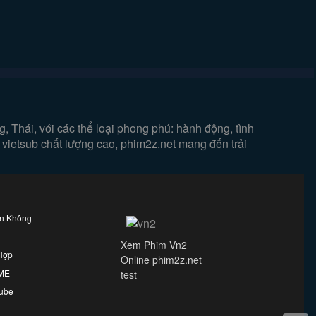
 Thái, với các thể loại phong phú: hành động, tình
 vietsub chất lượng cao, phim2z.net mang đến trải
ên Không
Xem Phim Vn2
Hợp
Online phim2z.net
IME
test
ube