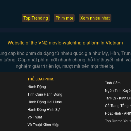
Top Trending
Phim mới
Xem nhiều nhất
Website of the VN2 movie-watching platform in Vietnam
ung cấp kho phim đa dạng từ nhiều quốc gia như Mỹ, Hàn, Trung,
iễn tưởng. Cập nhật phim mới nhanh chóng, hỗ trợ thuyết minh và
nghiệm giải trí tiện lợi, mượt mà trên mọi thiết bị.
THỂ LOẠI PHIM:
Tình Cảm
Hành Động
Ngôn Tình Xuy
Tình Cảm Hành Động
Tâm Lý - Kinh Dị
Hành Động Hài Hước
Cổ Trang Tổng 
Hành Động Hình Sự
Hoạt Hình - AN
Võ Thuật
Top Drama Yout
Võ Thuật Kiếm Hiệp