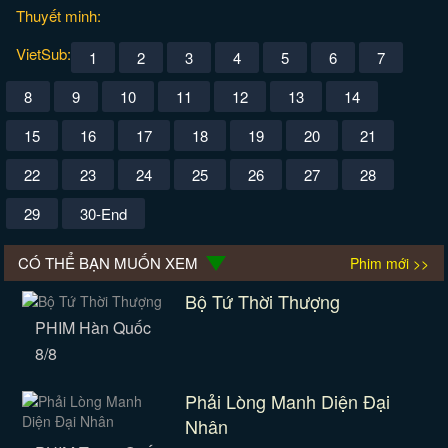
Thuyết minh:
VietSub:
1
2
3
4
5
6
7
8
9
10
11
12
13
14
15
16
17
18
19
20
21
22
23
24
25
26
27
28
29
30-End
CÓ THỂ BẠN MUỐN XEM
Phim mới >>
Bộ Tứ Thời Thượng
PHIM Hàn Quốc
8/8
Phải Lòng Manh Diện Đại
Nhân