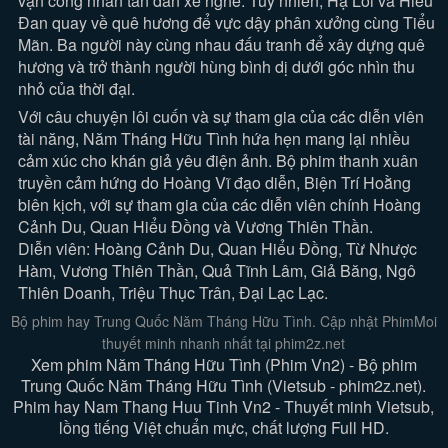
vạn công nhân tan đàn xẻ nghé. Tuy nhiên, Hạ Lôi và Hiểu
Đan quay về quê hương để vực dậy phân xưởng cùng Tiểu
Mãn. Ba người này cùng nhau đấu tranh để xây dựng quê
hương và trở thành người hùng bình dị dưới góc nhìn thu
nhỏ của thời đại.
Với câu chuyện lôi cuốn và sự tham gia của các diễn viên
tài năng, Năm Tháng Hữu Tình hứa hẹn mang lại nhiều
cảm xúc cho khán giả yêu điện ảnh. Bộ phim thanh xuân
truyền cảm hứng do Hoàng Vĩ đạo diễn, Biện Trí Hoằng
biên kịch, với sự tham gia của các diễn viên chính Hoàng
Cảnh Du, Quan Hiểu Đồng và Vương Thiên Thần.
Diễn viên: Hoàng Cảnh Du, Quan Hiểu Đồng, Từ Nhược
Hàm, Vương Thiên Thần, Quả Tĩnh Lâm, Giả Băng, Ngô
Thiên Doanh, Triệu Thục Trân, Đại Lạc Lạc.
Bộ phim hay Trung Quốc Năm Tháng Hữu Tình. Cập nhật PhimMoi
thuyết minh nhanh nhất tại phim2z.net
Xem phim Năm Tháng Hữu Tình (Phim Vn2) - Bộ phim
Trung Quốc Năm Tháng Hữu Tình (Vietsub - phim2z.net).
Phim hay Nam Thang Huu Tinh Vn2 - Thuyết minh Vietsub,
lồng tiếng Việt chuẩn mực, chất lượng Full HD.