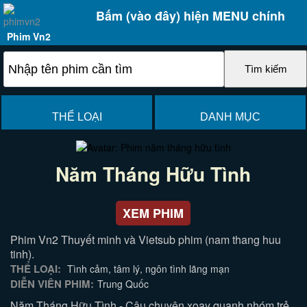
Bấm (vào đây) hiện MENU chính
Phim Vn2
THỂ LOẠI
DANH MỤC
Năm Tháng Hữu Tình
XEM PHIM
Phim Vn2 Thuyết minh và Vietsub phim (nam thang huu
tinh).
THỂ LOẠI:
Tình cảm, tâm lý, ngôn tình lãng mạn
DIỄN VIÊN PHIM:
Trung Quốc
Năm Tháng Hữu Tình - Câu chuyện xoay quanh nhóm trẻ