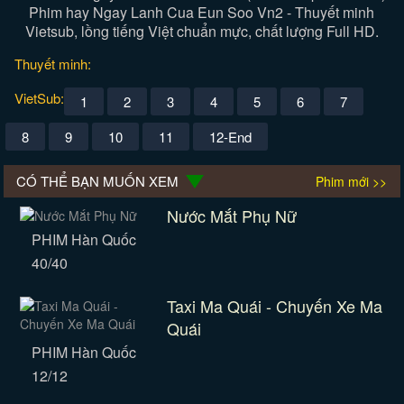
Phim hay Ngay Lanh Cua Eun Soo Vn2 - Thuyết minh
Vietsub, lồng tiếng Việt chuẩn mực, chất lượng Full HD.
Thuyết minh:
VietSub:
1
2
3
4
5
6
7
8
9
10
11
12-End
CÓ THỂ BẠN MUỐN XEM
Phim mới >>
Nước Mắt Phụ Nữ
PHIM Hàn Quốc
40/40
Taxi Ma Quái - Chuyến Xe Ma
Quái
PHIM Hàn Quốc
12/12