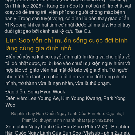
On Thin Ice 2025) - Kang Eun Soo là một bà nội trợ chật vật
xoay xở để trang trải viện phí cho người chồng mắc bệnh
nan y. Trong cơn tuyệt vọng, cô dính líu đến thầy giáo bí ẩn
Yi Kyeong khi cả hai tình cờ nhặt được túi ma túy. Họ bị truy
đuổi gắt gao bởi cảnh sát kỳ cựu Tae Gu.
Eun Soo vốn chỉ muốn sống cuộc đời bình
lặng cùng gia đình nhỏ.
Biến cố xảy ra khi cô quyết định giữ im lặng và che giấu về
túi đồ nhặt được, rồi bị kéo vào chuỗi sự kiện nguy hiểm và
hợp tác với giáo viên hai mặt để bảo vệ gia đình. Từ người
phụ nữ hiền lành, cô phải đối diện với mặt tối trong chính
mình, trở thành vừa là nạn nhân, vừa là thủ phạm.
Đạo diễn: Song Hyun Wook
Diễn viên: Lee Young Ae, Kim Young Kwang, Park Yong
Woo
Bộ phim hay Hàn Quốc Ngày Lành Của Eun Soo. Cập nhật
PhimMoi thuyết minh nhanh nhất tại phim2z.net
Xem phim Ngày Lành Của Eun Soo (Phim Vn2) - Bộ phim
Hàn Quốc Ngày Lành Của Eun Soo (Vietsub - phim2z.net).