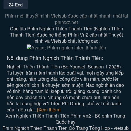
24-End
Phim mới thuyết minh Vietsub được cập nhật nhanh nhất tại
phim2z.net
Các tập Phim Nghịch Thiên Thành Tiên (Nghich Thien
Thanh Tien) được hệ thống Phim Vn2 cập nhật Thuyết
minh và Vietsub chất lượng cao.
Nội dung Phim Nghịch Thiên Thành Tiên:
Nghịch Thiên Thành Tiên (Be Yourself Season 1 2025) -
Tu luyện trăm năm thành lão quái vật, một ngày ứng kiếp
phi thăng, hắn tưởng đâu công đức viên mãn, bước lên
tiên giới chỉ còn là chuyện sớm muộn. Nào ngờ thiên đạo
vô tình, hàng trăm lôi kiếp từ trời giáng xuống, đánh cho
hồn bay phách tán. Nhưng số mệnh chưa dứt, linh hồn
hắn lại dung hợp với Triệu Phi Dương, phế vật nổi danh
của Triệu gia...
[Xem thêm]
Xem Nghịch Thiên Thành Tiên Phim Vn2 - Bộ phim Trung
Quốc hay
Phim Nghich Thien Thanh Tien Cổ Trang Tổng Hợp - vietsub