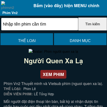
Bấm (vào đây) hiện MENU chính
Phim Vn2
THỂ LOẠI
DANH MỤC
Người Quen Xa Lạ
XEM PHIM
Phim Vn2 Thuyết minh và Vietsub phim (nguoi quen xa la).
THỂ LOẠI:
Phim Lẻ
DIỄN VIÊN PHIM:
LẺ Tổng Hợp
Mỗi người đặt điện thoại lên bàn, bất kỳ ai nhận được tin
nhắn hay cuộc gọi đều phải chia sẻ cùng nhau. Tưởng đơn