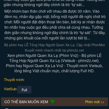
giản nhưng không ngờ đây chính là trò “tự sát...
Một nhóm bạn thân chơi với nhau đã được 30 năm. Vào
đêm nọ, nhân dịp gặp mặt, bỗng một người đề nghị chơi trò
chơi: Mỗi người đặt điện thoại lên bàn, bất kỳ ai nhận được
tin nhắn hay cuộc gọi đều phải chia sẻ cùng nhau. Tưởng
đơn giản nhưng không ngờ đây chính là trò “tự sát”. Từ đây,
những góc khuất của mỗi người lần lượt bị tiết lộ...
Bộ phim hay LẺ Tổng Hợp Người Quen Xa Lạ. Cập nhật PhimMoi
thuyết minh nhanh nhất tại phim2z.net
Xem phim Người Quen Xa Lạ (Phim Vn2) - Bộ phim LẺ
Tổng Hợp Người Quen Xa Lạ (Vietsub - phim2z.net).
Phim hay Nguoi Quen Xa La Vn2 - Thuyết minh Vietsub,
lồng tiếng Việt chuẩn mực, chất lượng Full HD.
Thuyết minh:
VietSub:
Full
CÓ THỂ BẠN MUỐN XEM
Phim mới >>