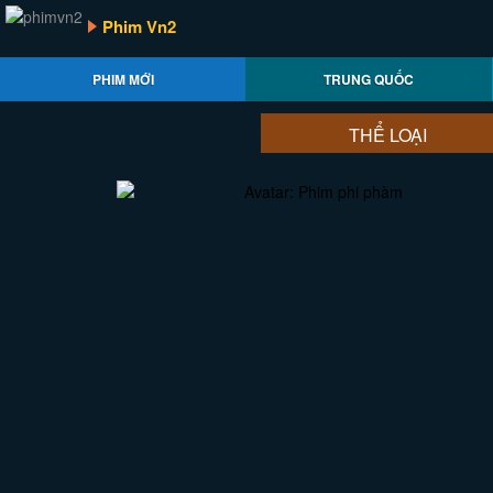
Phim Vn2
PHIM MỚI
TRUNG QUỐC
THỂ LOẠI