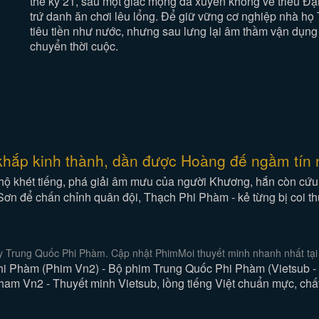
thế kỷ 21, sau một giấc mộng đã xuyên không về triều Đại
trứ danh ăn chơi lêu lổng. Để giữ vững cơ nghiệp nhà h
tiêu tiền như nước, nhưng sau lưng lại âm thầm vận dụng 
chuyển thời cuộc.
khắp kinh thành, dần được Hoàng đế ngầm tín 
phú hộ khét tiếng, phá giải âm mưu của người Khương, hắn còn cứ
 Sơn để chấn chỉnh quân đội, Thạch Phi Phàm - kẻ từng bị coi t
y Trung Quốc Phi Phàm. Cập nhật PhimMoi thuyết minh nhanh nhất tại
i Phàm (Phim Vn2) - Bộ phim Trung Quốc Phi Phàm (Vietsub - 
am Vn2 - Thuyết minh Vietsub, lồng tiếng Việt chuẩn mực, chất