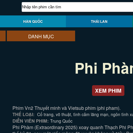
HÀN QUỐC
THÁI LAN
DANH MỤC
Phi Ph
XEM PHIM
Phim Vn2 Thuyết minh và Vietsub phim (phi pham).
THỂ LOẠI:
Cổ trang, võ thuật, tình cảm lãng mạn, ngôn tình 
DIỄN VIÊN PHIM:
Trung Quốc
Phi Phàm (Extraordinary 2025) xoay quanh Thạch Phi Phà