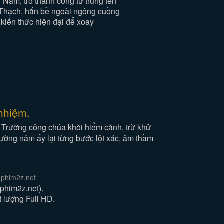
 Nam, trở thành công tử trùng tên
ọ Thạch, hắn bề ngoài ngông cuồng
kiến thức hiện đại để xoay
nhiệm.
u Trưởng công chúa khỏi hiểm cảnh, trừ khử
hường năm ấy lại từng bước lột xác, âm thầm
 phim2z.net
phim2z.net).
 lượng Full HD.