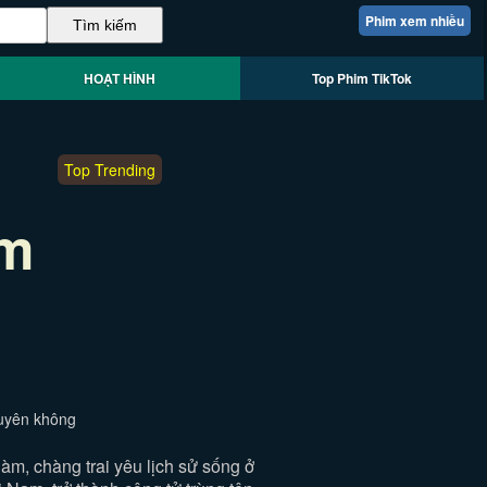
Phim xem nhiều
HOẠT HÌNH
Top Phim TikTok
Top Trending
àm
xuyên không
m, chàng trai yêu lịch sử sống ở