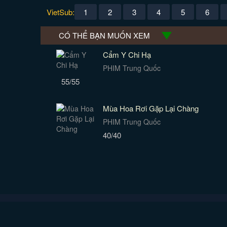
VietSub:
1
2
3
4
5
6
CÓ THỂ BẠN MUỐN XEM
Cẩm Y Chi Hạ
PHIM Trung Quốc
55/55
Mùa Hoa Rơi Gặp Lại Chàng
PHIM Trung Quốc
40/40