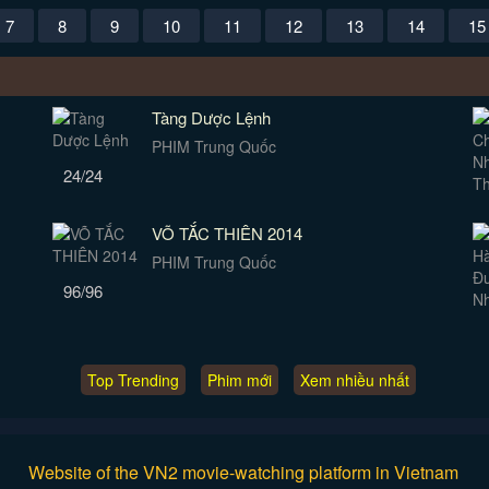
7
8
9
10
11
12
13
14
15
Tàng Dược Lệnh
PHIM Trung Quốc
24/24
VÕ TẮC THIÊN 2014
PHIM Trung Quốc
96/96
Top Trending
Phim mới
Xem nhiều nhất
Website of the VN2 movie-watching platform in Vietnam