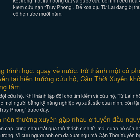
kẹt trong một trận động đất và được cứu bởi lính cứu ho
kiếm cứu nạn “Truy Phong”. Để xoa dịu Từ Lai đang bị t
cô hẹn ước mười năm.
g trình học, quay về nước, trở thành một cô p
uyên tại hiện trường cứu hộ, Cận Thời Xuyên 
ơng tâm.
đội cứu hộ. Khi thành lập đội chó tìm kiếm và cứu hộ, Từ Lai n
ục mọi người bằng kỹ năng nghiệp vụ xuất sắc của mình, còn tặ
Truy Phong” trước đây.
oả nên thường xuyên gặp nhau ở tuyến đầu ngu
n cấp, cùng nhau trải qua thử thách sinh tử, mối quan hệ của ha
 trọng. Vì cứu người anh em đã xuất ngũ mà Cận Thời Xuyên bị 