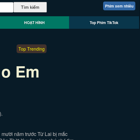
Phim xem nhiều
HOẠT HÌNH
Top Phim TikTok
Top Trending
ho Em
.
 mười năm trước Từ Lai bị mắc