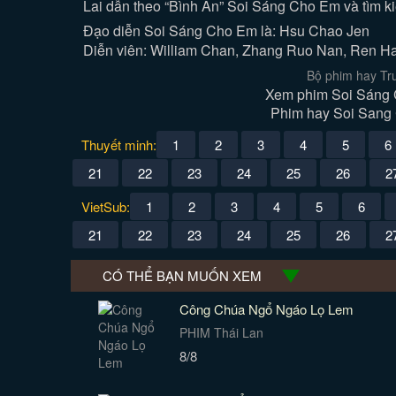
Lai dẫn theo “Bình An” Soi Sáng Cho Em và tìm k
Đạo diễn Soi Sáng Cho Em là: Hsu Chao Jen
Diễn viên: William Chan, Zhang Ruo Nan, Ren Hao
Bộ phim hay Tr
Xem phim Soi Sáng C
Phim hay Soi Sang C
Thuyết minh:
1
2
3
4
5
6
21
22
23
24
25
26
2
VietSub:
1
2
3
4
5
6
21
22
23
24
25
26
2
CÓ THỂ BẠN MUỐN XEM
Công Chúa Ngổ Ngáo Lọ Lem
PHIM Thái Lan
8/8