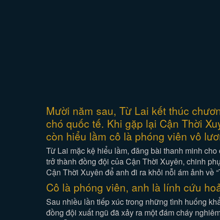
Mười năm sau, Từ Lai kết thúc chươn
chó quốc tế. Khi gặp lại Cận Thời X
còn hiểu lầm cô là phóng viên vô lư
Từ Lai mặc kệ hiểu lầm, đăng bài thanh minh cho 
trở thành đồng đội của Cận Thời Xuyên, chinh ph
Cận Thời Xuyên để anh đi ra khỏi nỗi ám ảnh về “
Cô là phóng viên, anh là lính cứu h
Sau nhiều lần tiếp xúc trong những tình huống khẩ
đồng đội xuất ngũ đã xảy ra một đám cháy nghiêm