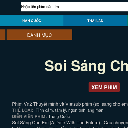
HÀN QUỐC
THÁI LAN
DANH MỤC
Soi Sáng C
XEM PHIM
Phim Vn2 Thuyết minh và Vietsub phim (soi sang cho em)
THỂ LOẠI:
Tình cảm, tâm lý, ngôn tình lãng mạn
DIỄN VIÊN PHIM:
Trung Quốc
Soi Sáng Cho Em (A Date With The Future) - Câu chuyện