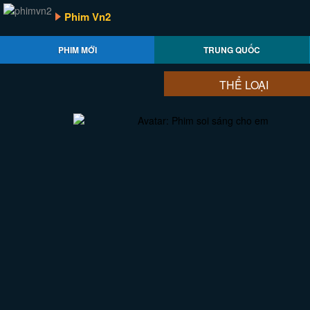
Phim Vn2
PHIM MỚI
TRUNG QUỐC
THỂ LOẠI