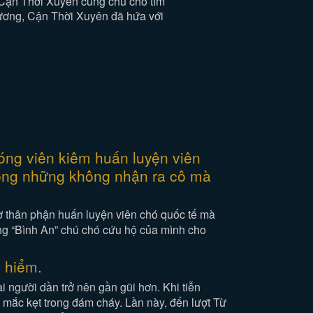
ả Cận Thời Xuyên cùng chú chó tìm
hương, Cận Thời Xuyên đã hứa với
hóng viên kiêm huấn luyện viên
không những không nhận ra cô mà
hờ thân phận huấn luyện viên chó quốc tế mà
ng “Bình An” chú chó cứu hộ của mình cho
y hiểm.
i người dần trở nên gần gũi hơn. Khi tiễn
mắc kẹt trong đám cháy. Lần này, đến lượt Từ