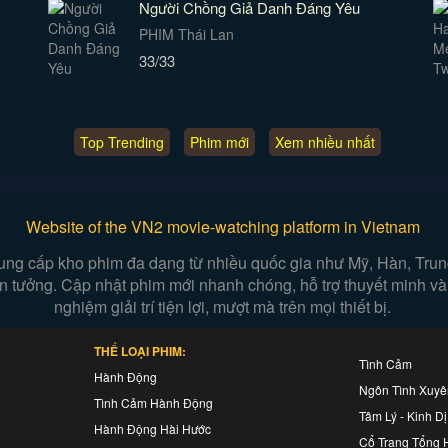
Người Chồng Giả Danh Đáng Yêu
PHIM Thái Lan
33/33
Top Trending
Phim mới
Xem nhiều nhất
Website of the VN2 movie-watching platform in Vietnam
ung cấp kho phim đa dạng từ nhiều quốc gia như Mỹ, Hàn, Trung,
iễn tưởng. Cập nhật phim mới nhanh chóng, hỗ trợ thuyết minh và
nghiệm giải trí tiện lợi, mượt mà trên mọi thiết bị.
THỂ LOẠI PHIM:
Tình Cảm
Hành Động
Ngôn Tình Xuy
Tình Cảm Hành Động
Tâm Lý - Kinh Dị
Hành Động Hài Hước
Cổ Trang Tổng 