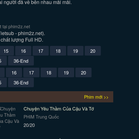
ai người đã về bên nhau mãi mãi.
 tại phim2z.net
tsub - phim2z.net).
chất lượng Full HD.
15
16
17
18
19
20
5
36-End
16
17
18
19
20
5
36-End
Phim mới >>
Chuyện Yêu Thầm Của Cậu Và Tớ
PHIM Trung Quốc
20/20