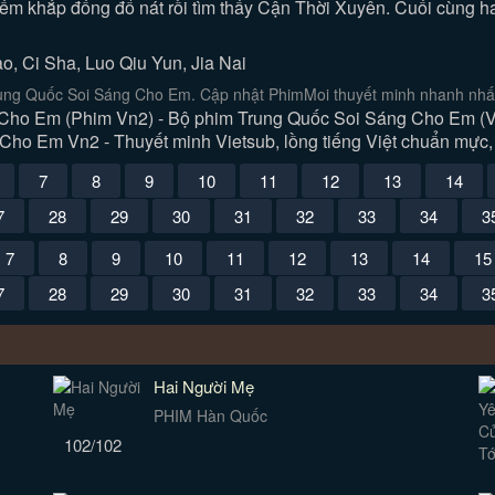
iếm khắp đống đổ nát rồi tìm thấy Cận Thời Xuyên. Cuối cùng h
, Ci Sha, Luo Qiu Yun, Jia Nai
ung Quốc Soi Sáng Cho Em. Cập nhật PhimMoi thuyết minh nhanh nhất
ho Em (Phim Vn2) - Bộ phim Trung Quốc Soi Sáng Cho Em (Vie
ho Em Vn2 - Thuyết minh Vietsub, lồng tiếng Việt chuẩn mực, 
7
8
9
10
11
12
13
14
7
28
29
30
31
32
33
34
3
7
8
9
10
11
12
13
14
15
7
28
29
30
31
32
33
34
3
Hai Người Mẹ
PHIM Hàn Quốc
102/102