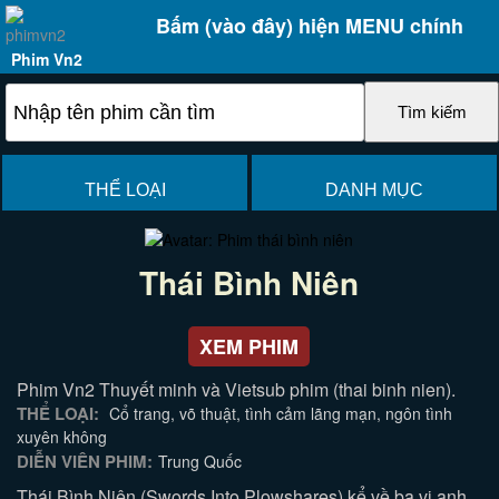
Bấm (vào đây) hiện MENU chính
Phim Vn2
THỂ LOẠI
DANH MỤC
Thái Bình Niên
XEM PHIM
Phim Vn2 Thuyết minh và Vietsub phim (thai binh nien).
THỂ LOẠI:
Cổ trang, võ thuật, tình cảm lãng mạn, ngôn tình
xuyên không
DIỄN VIÊN PHIM:
Trung Quốc
Thái Bình Niên (Swords Into Plowshares) kể về ba vị anh