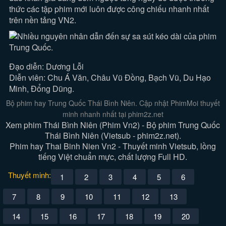
thức các tập phim mới luôn được công chiếu nhanh nhất
trên nền tảng VN2.
Đạo diễn: Dương Lỗi
Diễn viên: Chu Á Văn, Châu Vũ Đồng, Bạch Vũ, Du Hạo
Minh, Đổng Dũng.
Bộ phim hay Trung Quốc Thái Bình Niên. Cập nhật PhimMoi thuyết
minh nhanh nhất tại phim2z.net
Xem phim Thái Bình Niên (Phim Vn2) - Bộ phim Trung Quốc
Thái Bình Niên (Vietsub - phim2z.net).
Phim hay Thai Binh Nien Vn2 - Thuyết minh Vietsub, lồng
tiếng Việt chuẩn mực, chất lượng Full HD.
Thuyết minh:
1
2
3
4
5
6
7
8
9
10
11
12
13
14
15
16
17
18
19
20