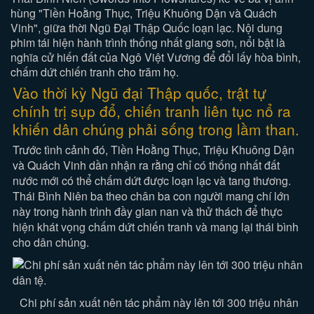
hùng "Tiền Hoằng Thục, Triệu Khuông Dận và Quách
Vinh", giữa thời Ngũ Đại Thập Quốc loạn lạc. Nội dung
phim tái hiện hành trình thống nhất giang sơn, nổi bật là
nghĩa cử hiến đất của Ngô Việt Vương để đổi lấy hòa bình,
chấm dứt chiến tranh cho trăm họ.
Vào thời kỳ Ngũ đại Thập quốc, trật tự
chính trị sụp đổ, chiến tranh liên tục nổ ra
khiến dân chúng phải sống trong lầm than.
Trước tình cảnh đó, Tiền Hoằng Thục, Triệu Khuông Dận
và Quách Vinh dần nhận ra rằng chỉ có thống nhất đất
nước mới có thể chấm dứt được loạn lạc và tang thương.
Thái Bình Niên ba theo chân ba con người mang chí lớn
này trong hành trình đầy gian nan và thử thách để thực
hiện khát vọng chấm dứt chiến tranh và mang lại thái bình
cho dân chúng.
Chi phí sản xuất nên tác phẩm này lên tới 300 triệu nhân