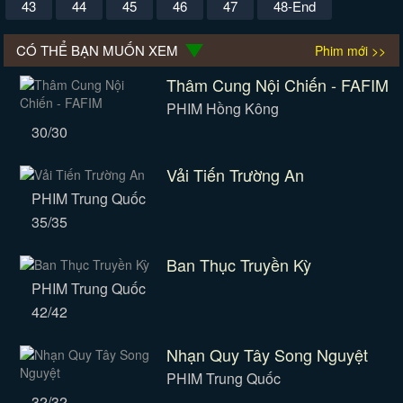
43
44
45
46
47
48-End
CÓ THỂ BẠN MUỐN XEM
Phim mới >>
Thâm Cung Nội Chiến - FAFIM
PHIM Hồng Kông
30/30
Vải Tiến Trường An
PHIM Trung Quốc
35/35
Ban Thục Truyền Kỳ
PHIM Trung Quốc
42/42
Nhạn Quy Tây Song Nguyệt
PHIM Trung Quốc
32/32