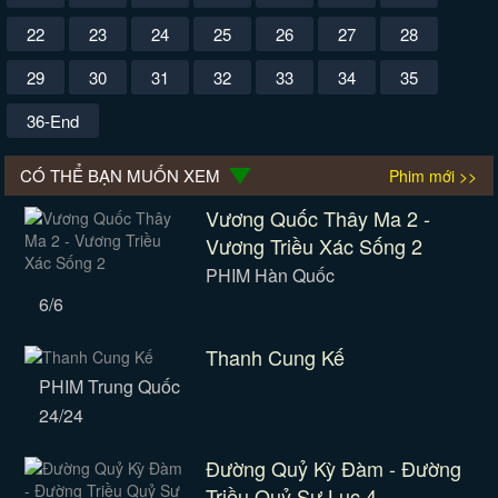
22
23
24
25
26
27
28
29
30
31
32
33
34
35
36-End
CÓ THỂ BẠN MUỐN XEM
Phim mới >>
Vương Quốc Thây Ma 2 -
Vương Triều Xác Sống 2
PHIM Hàn Quốc
6/6
Thanh Cung Kế
PHIM Trung Quốc
24/24
Đường Quỷ Kỳ Đàm - Đường
Triều Quỷ Sự Lục 4