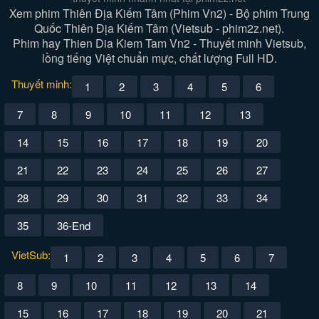
Xem phim Thiên Địa Kiếm Tâm (Phim Vn2) - Bộ phim Trung
Quốc Thiên Địa Kiếm Tâm (Vietsub - phim2z.net).
Phim hay Thien Dia Kiem Tam Vn2 - Thuyết minh Vietsub,
lồng tiếng Việt chuẩn mực, chất lượng Full HD.
Thuyết minh:
1
2
3
4
5
6
7
8
9
10
11
12
13
14
15
16
17
18
19
20
21
22
23
24
25
26
27
28
29
30
31
32
33
34
35
36-End
VietSub:
1
2
3
4
5
6
7
8
9
10
11
12
13
14
15
16
17
18
19
20
21