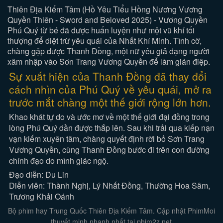
Thiên Địa Kiếm Tâm (Hồ Yêu Tiểu Hồng Nương Vương
Quyền Thiên - Sword and Beloved 2025) - Vương Quyền
Phú Quý từ bé đã được huấn luyện như một vũ khí tối
thượng để diệt trừ yêu quái của Nhất Khí Minh. Tình cờ,
chàng gặp được Thanh Đồng, một nữ yêu giả dạng người
xâm nhập vào Sơn Trang Vương Quyền để làm gián điệp.
Sự xuất hiện của Thanh Đồng đã thay đổi
cách nhìn của Phú Quý về yêu quái, mở ra
trước mắt chàng một thế giới rộng lớn hơn.
Khao khát tự do và ước mơ về một thế giới đại đồng trong
lòng Phú Quý dần được thắp lên. Sau khi trải qua kiếp nạn
vạn kiếm xuyên tâm, chàng quyết định rời bỏ Sơn Trang
Vương Quyền, cùng Thanh Đồng bước đi trên con đường
chính đạo do mình giác ngộ.
Đạo diễn: Du Lin
Diễn viên: Thành Nghị, Lý Nhất Đồng, Thường Hoa Sâm,
Trương Khải Oánh
Bộ phim hay Trung Quốc Thiên Địa Kiếm Tâm. Cập nhật PhimMoi
thuyết minh nhanh nhất tại phim2z.net