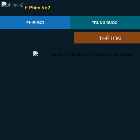
Phim Vn2
PHIM MỚI
TRUNG QUỐC
THỂ LOẠI