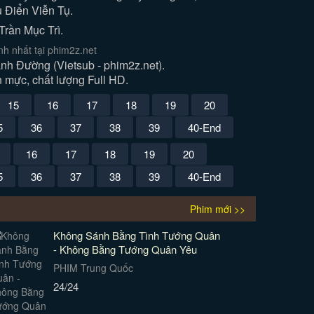
 Điển Viễn Tụ.
Trần Mục Trì.
 nhất tại phim2z.net
h Đường (Vietsub - phim2z.net).
 mực, chất lượng Full HD.
15
16
17
18
19
20
5
36
37
38
39
40-End
16
17
18
19
20
5
36
37
38
39
40-End
Phim mới >>
Không Sánh Bằng Tình Tướng Quân
- Không Bằng Tướng Quân Yêu
PHIM Trung Quốc
24/24