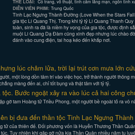
THỂ LOẠI:
Cổ trang, võ thuật, tình cảm lãng mạn, ngôn tình 
DIỄN VIÊN PHIM:
Trung Quốc
Tinh Lạc Ngưng Thành Đường (Love When the Stars Fall) 
gia tộc Li Quang Thị. Trong khi tỷ tỷ Li Quang Thanh Quy
toàn, sinh ra đã là niềm hy vọng của gia tộc, được định sẵ
muội Li Quang Dạ Đàm cũng xinh đẹp nhưng lúc chào đời 
đánh vào cung điện, tai hoạ kéo đến khắp nơi.
ưng lúc châm lửa, trời lại trút cơn mưa lớn c
i, một lòng dồn tâm trí vào việc học, trở thành người thông min
chẳng màng đến ai, chỉ tốt bụng và thật tâm với tỷ tỷ.
ộc. Bước ngoặt xảy ra vào lúc cả hai công chú
ặp gỡ tam Hoàng tử Triều Phong, một người bề ngoài tỏ ra vô n
ên bị đưa đến thần tộc Tinh Lạc Ngưng Thành 
g tử của thiên đế. Đối phương vốn là Huyễn Thương Thần Quân
m túc. Tuy nhiên khi gặp gỡ nửa kia Thần Quân nhiều năm tu luy