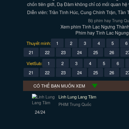
chốn tiên giới, Dạ Đàm không chỉ có mối quan hệ
Diễn viên: Trần Tinh Húc, Cung Chính Trận, Tần 
Bộ phim hay Trung Qu
Xem phim Tinh Lạc Ngưng Thành 
Phim hay Tinh Lac Ngung 
Thuyết minh:
1
2
3
4
5
6
21
22
23
24
25
26
2
VietSub:
1
2
3
4
5
6
21
22
23
24
25
26
2
CÓ THỂ BẠN MUỐN XEM
Linh Lung Lang Tâm
PHIM Trung Quốc
24/24