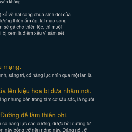
xuyên không
kể về hai công chúa sinh đôi của
 lương thiện ấm áp, tài mạo song
n sẽ gả cho thiên tộc, thì muội
bị xem là điềm xấu vì sấm sét
ứu mạng.
h, sáng trí, có năng lực nhìn qua một lần là
a lên kiệu hoa bị đưa nhầm nơi.
ăng nhưng bên trong tâm cơ sâu sắc, là người
Đường để làm thiên phi.
 có năng lực cao cường, được bồi dưỡng từ
ện này bỗng trở nên nóng nảy. Đáng nói, ở