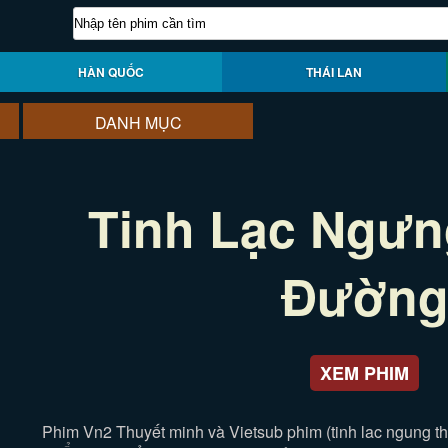
HÀN QUỐC
THÁI LAN
DANH MỤC
Tinh Lạc Ngưn
Đườn
XEM PHIM
Phim Vn2 Thuyết minh và Vietsub phim (tinh lac ngung t