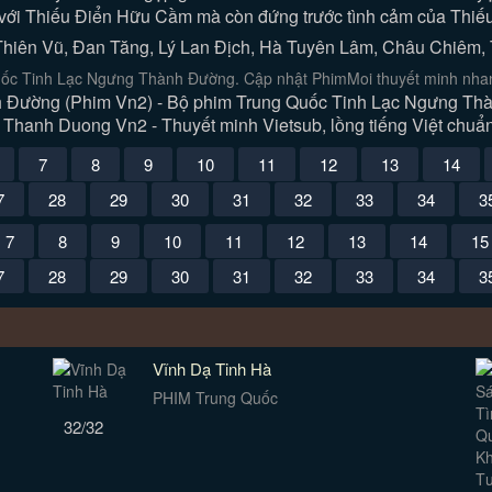
 với Thiếu Điển Hữu Cầm mà còn đứng trước tình cảm của Thiếu
Thiên Vũ, Đan Tăng, Lý Lan Địch, Hà Tuyên Lâm, Châu Chiêm, 
ốc Tinh Lạc Ngưng Thành Đường. Cập nhật PhimMoi thuyết minh nhanh
Đường (Phim Vn2) - Bộ phim Trung Quốc Tinh Lạc Ngưng Thàn
Thanh Duong Vn2 - Thuyết minh Vietsub, lồng tiếng Việt chuẩn
7
8
9
10
11
12
13
14
7
28
29
30
31
32
33
34
3
7
8
9
10
11
12
13
14
15
7
28
29
30
31
32
33
34
3
Vĩnh Dạ Tinh Hà
PHIM Trung Quốc
32/32