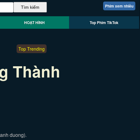
Phim xem nhiều
HOẠT HÌNH
Top Phim TikTok
Top Trending
g Thành
g
hanh duong).