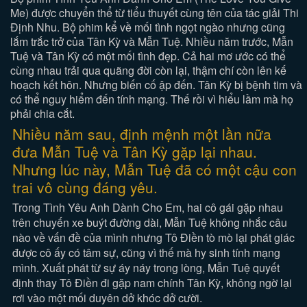
Me) được chuyển thể từ tiểu thuyết cùng tên của tác giải Thi
Định Nhu. Bộ phim kể về mối tình ngọt ngào nhưng cũng
lắm trắc trở của Tân Kỳ và Mẫn Tuệ. Nhiều năm trước, Mẫn
Tuệ và Tân Kỳ có một mối tình đẹp. Cả hai mơ ước có thể
cùng nhau trải qua quãng đời còn lại, thậm chí còn lên kế
hoạch kết hôn. Nhưng biến cố ập đến. Tân Kỳ bị bệnh tim và
có thể nguy hiểm đến tính mạng. Thế rồi vì hiểu lầm mà họ
phải chia cắt.
Nhiều năm sau, định mệnh một lần nữa
đưa Mẫn Tuệ và Tân Kỳ gặp lại nhau.
Nhưng lúc này, Mẫn Tuệ đã có một cậu con
trai vô cùng đáng yêu.
Trong Tình Yêu Anh Dành Cho Em, hai cô gái gặp nhau
trên chuyến xe buýt đường dài, Mẫn Tuệ không nhắc câu
nào về vấn đề của mình nhưng Tô Điền tò mò lại phát giác
được cô ấy có tâm sự, cũng vì thế mà hy sinh tính mạng
mình. Xuất phát từ sự áy náy trong lòng, Mẫn Tuệ quyết
định thay Tô Điền đi gặp nam chính Tân Kỳ, không ngờ lại
rơi vào một mối duyên dở khóc dở cười.