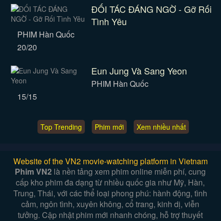
ĐỐI TÁC ĐÁNG NGỜ - Gỡ Rối
Tình Yêu
PHIM Hàn Quốc
20/20
Eun Jung Và Sang Yeon
PHIM Hàn Quốc
15/15
Top Trending
Phim mới
Xem nhiều nhất
Website of the VN2 movie-watching platform in Vietnam
Phim VN2
là nền tảng xem phim online miễn phí, cung
cấp kho phim đa dạng từ nhiều quốc gia như Mỹ, Hàn,
Trung, Thái, với các thể loại phong phú: hành động, tình
cảm, ngôn tình, xuyên không, cổ trang, kinh dị, viễn
tưởng. Cập nhật phim mới nhanh chóng, hỗ trợ thuyết