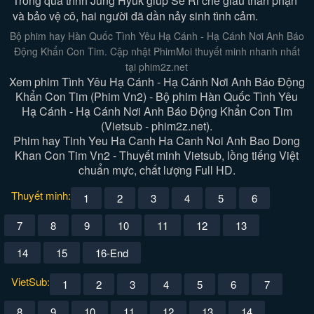
Trong quá trình Jung Hyuk giúp Se Ri che giấu thân phận
và bảo vệ cô, hai người đã dần nảy sinh tình cảm.
Bộ phim hay Hàn Quốc Tình Yêu Hạ Cánh - Hạ Cánh Nơi Anh Báo
Động Khẩn Con Tim. Cập nhật PhimMoi thuyết minh nhanh nhất
tại phim2z.net
Xem phim Tình Yêu Hạ Cánh - Hạ Cánh Nơi Anh Báo Động
Khẩn Con Tim (Phim Vn2) - Bộ phim Hàn Quốc Tình Yêu
Hạ Cánh - Hạ Cánh Nơi Anh Báo Động Khẩn Con Tim
(Vietsub - phim2z.net).
Phim hay Tinh Yeu Ha Canh Ha Canh Noi Anh Bao Dong
Khan Con Tim Vn2 - Thuyết minh Vietsub, lồng tiếng Việt
chuẩn mực, chất lượng Full HD.
Thuyết minh:
1
2
3
4
5
6
7
8
9
10
11
12
13
14
15
16-End
VietSub:
1
2
3
4
5
6
7
8
9
10
11
12
13
14