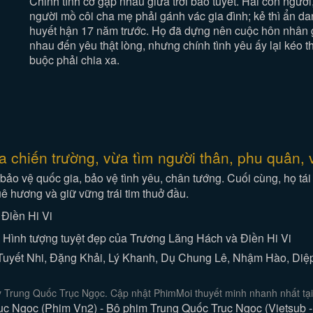
Chinh tình cờ gặp nhau giữa trời bão tuyết. Hai con ngườ
người mồ côi cha mẹ phải gánh vác gia đình; kẻ thì ẩn da
huyết hận 17 năm trước. Họ đã dựng nên cuộc hôn nhân giả
nhau đến yêu thật lòng, nhưng chính tình yêu ấy lại kéo 
buộc phải chia xa.
chiến trường, vừa tìm người thân, phu quân, v
bảo vệ quốc gia, bảo vệ tình yêu, chân tướng. Cuối cùng, họ tái
uê hương và giữ vững trái tim thuở đầu.
Hình tượng tuyệt đẹp của Trương Lăng Hách và Điền Hi Vi
 Tuyết Nhi, Đặng Khải, Lý Khanh, Dụ Chung Lê, Nhậm Hào, Di
 Trung Quốc Trục Ngọc. Cập nhật PhimMoi thuyết minh nhanh nhất tại
c Ngọc (Phim Vn2) - Bộ phim Trung Quốc Trục Ngọc (Vietsub - 