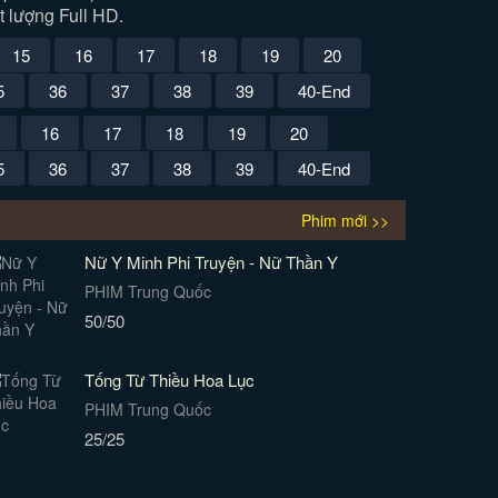
t lượng Full HD.
15
16
17
18
19
20
5
36
37
38
39
40-End
16
17
18
19
20
5
36
37
38
39
40-End
Phim mới >>
Nữ Y Minh Phi Truyện - Nữ Thần Y
PHIM Trung Quốc
50/50
Tống Từ Thiều Hoa Lục
PHIM Trung Quốc
25/25