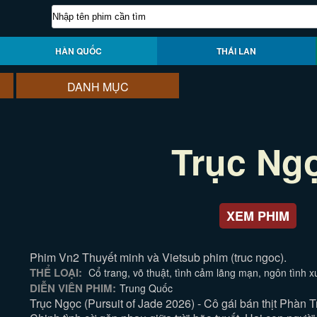
HÀN QUỐC
THÁI LAN
DANH MỤC
Trục Ng
XEM PHIM
Phim Vn2 Thuyết minh và Vietsub phim (truc ngoc).
THỂ LOẠI:
Cổ trang, võ thuật, tình cảm lãng mạn, ngôn tình 
DIỄN VIÊN PHIM:
Trung Quốc
Trục Ngọc (Pursuit of Jade 2026) - Cô gái bán thịt Phàn 