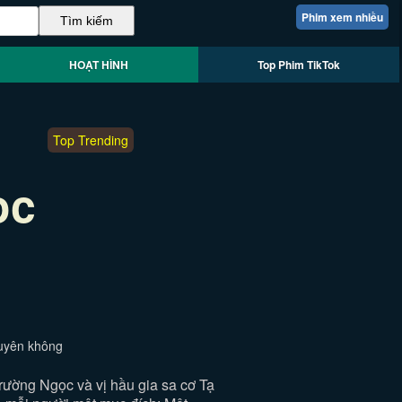
Phim xem nhiều
HOẠT HÌNH
Top Phim TikTok
Top Trending
ọc
xuyên không
Trường Ngọc và vị hầu gia sa cơ Tạ