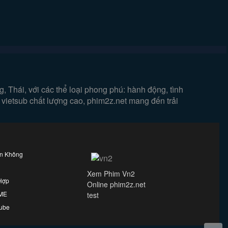
 Thái, với các thể loại phong phú: hành động, tình
 vietsub chất lượng cao, phim2z.net mang đến trải
ên Không
Xem Phim Vn2
Hợp
Online phim2z.net
IME
test
ube