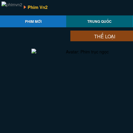
Phim Vn2
PHIM MỚI
TRUNG QUỐC
THỂ LOẠI