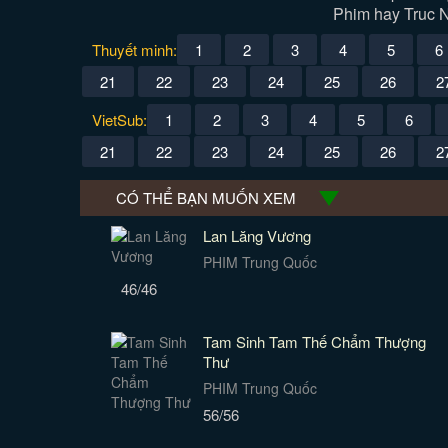
Phim hay Truc N
Thuyết minh:
1
2
3
4
5
6
21
22
23
24
25
26
2
VietSub:
1
2
3
4
5
6
21
22
23
24
25
26
2
CÓ THỂ BẠN MUỐN XEM
Lan Lăng Vương
PHIM Trung Quốc
46/46
Tam Sinh Tam Thế Chẩm Thượng
Thư
PHIM Trung Quốc
56/56