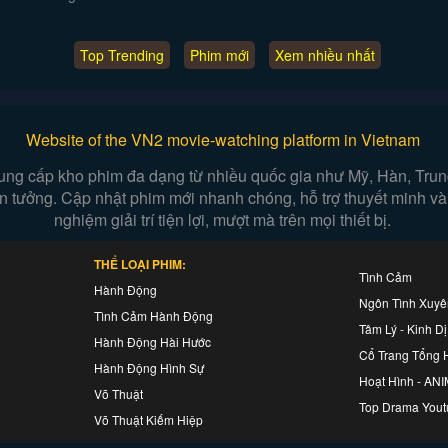
Top Trending
Phim mới
Xem nhiều nhất
Website of the VN2 movie-watching platform in Vietnam
ung cấp kho phim đa dạng từ nhiều quốc gia như Mỹ, Hàn, Trung,
iễn tưởng. Cập nhật phim mới nhanh chóng, hỗ trợ thuyết minh và
nghiệm giải trí tiện lợi, mượt mà trên mọi thiết bị.
THỂ LOẠI PHIM:
Tình Cảm
Hành Động
Ngôn Tình Xuy
Tình Cảm Hành Động
Tâm Lý - Kinh Dị
Hành Động Hài Hước
Cổ Trang Tổng 
Hành Động Hình Sự
Hoạt Hình - AN
Võ Thuật
Top Drama Yout
Võ Thuật Kiếm Hiệp