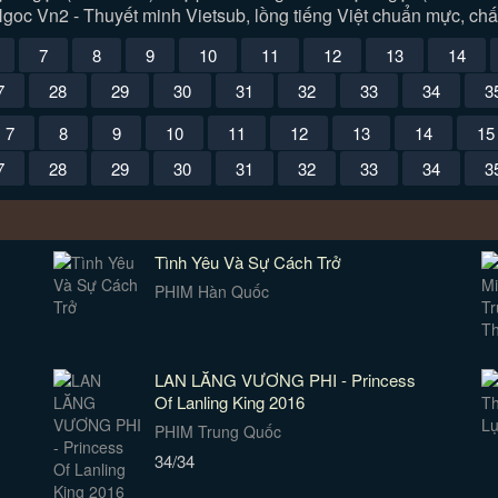
goc Vn2 - Thuyết minh Vietsub, lồng tiếng Việt chuẩn mực, chấ
7
8
9
10
11
12
13
14
7
28
29
30
31
32
33
34
3
7
8
9
10
11
12
13
14
15
7
28
29
30
31
32
33
34
3
Tình Yêu Và Sự Cách Trở
PHIM Hàn Quốc
LAN LĂNG VƯƠNG PHI - Princess
Of Lanling King 2016
PHIM Trung Quốc
34/34