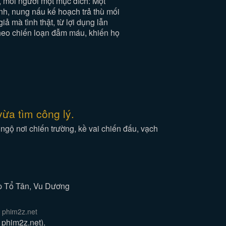
i, mỗi người một mục đích: Một
nh, nung nấu kế hoạch trả thù mối
 mà tình thật, từ lợi dụng lẫn
theo chiến loạn đẫm máu, khiến họ
ừa tìm công lý.
 ngộ nơi chiến trường, kề vai chiến đấu, vạch
ệp Tổ Tân, Vu Dương
 phim2z.net
phim2z.net).