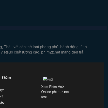
 Thái, với các thể loại phong phú: hành động, tình
 vietsub chất lượng cao, phim2z.net mang đến trải
ên Không
Xem Phim Vn2
Hợp
Online phim2z.net
IME
test
ube