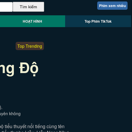
Phim xem nhiều
HOẠT HÌNH
Top Phim TikTok
Top Trending
ng Độ
.
xuyên không
tiểu thuyết nổi tiếng cùng tên