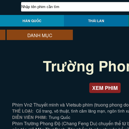
HÀN QUỐC
THÁI LAN
DANH MỤC
Trường Pho
XEM PHIM
Phim Vn2 Thuyết minh và Vietsub phim (truong phong do)
THỂ LOẠI:
Cổ trang, võ thuật, tình cảm lãng mạn, ngôn tình 
DIỄN VIÊN PHIM:
Trung Quốc
Phim Trường Phong Độ (Chang Feng Du) chuyển thể từ bộ 