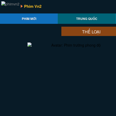
Phim Vn2
PHIM MỚI
TRUNG QUỐC
THỂ LOẠI