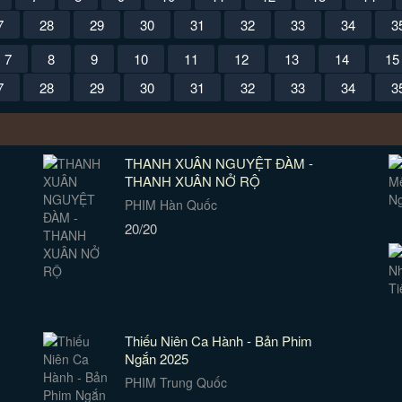
7
28
29
30
31
32
33
34
3
7
8
9
10
11
12
13
14
15
7
28
29
30
31
32
33
34
3
THANH XUÂN NGUYỆT ĐÀM -
THANH XUÂN NỞ RỘ
PHIM Hàn Quốc
20/20
Thiếu Niên Ca Hành - Bản Phim
Ngắn 2025
PHIM Trung Quốc