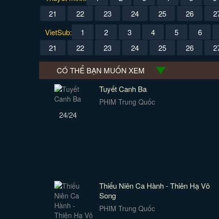
21
22
23
24
25
26
2
VietSub:
1
2
3
4
5
6
21
22
23
24
25
26
2
CÓ THỂ BẠN MUỐN XEM
Tuyết Canh Ba
PHIM Trung Quốc
24/24
Thiếu Niên Ca Hành - Thiên Hạ Vô
Song
PHIM Trung Quốc