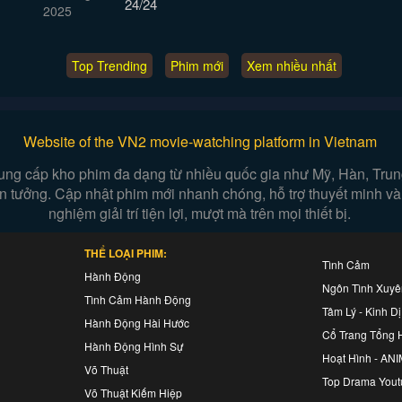
24/24
Top Trending
Phim mới
Xem nhiều nhất
Website of the VN2 movie-watching platform in Vietnam
ung cấp kho phim đa dạng từ nhiều quốc gia như Mỹ, Hàn, Trung,
iễn tưởng. Cập nhật phim mới nhanh chóng, hỗ trợ thuyết minh và
nghiệm giải trí tiện lợi, mượt mà trên mọi thiết bị.
THỂ LOẠI PHIM:
Tình Cảm
Hành Động
Ngôn Tình Xuy
Tình Cảm Hành Động
Tâm Lý - Kinh Dị
Hành Động Hài Hước
Cổ Trang Tổng 
Hành Động Hình Sự
Hoạt Hình - AN
Võ Thuật
Top Drama Yout
Võ Thuật Kiếm Hiệp