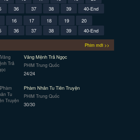
5
36
37
38
39
40-End
16
17
18
19
20
5
36
37
38
39
40-End
Phim mới >>
Vâng Mệnh Trả Ngọc
PHIM Trung Quốc
24/24
Phàm Nhân Tu Tiên Truyện
PHIM Trung Quốc
30/30