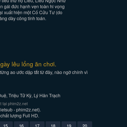
 tiểu thư họ Liễu, Liễu Ngọc Như
on gái đức hạnh vẹn toàn hi vọng
ại xuất hiện một Cố Cửu Tư (do
ng dày công tính toán.
gày lêu lổng ăn chơi.
ng ao ước dập tắt từ đây, nào ngờ chính vì
uệ, Triệu Tử Kỳ, Lý Hân Trạch
 tại phim2z.net
tsub - phim2z.net).
chất lượng Full HD.
15
16
17
18
19
20