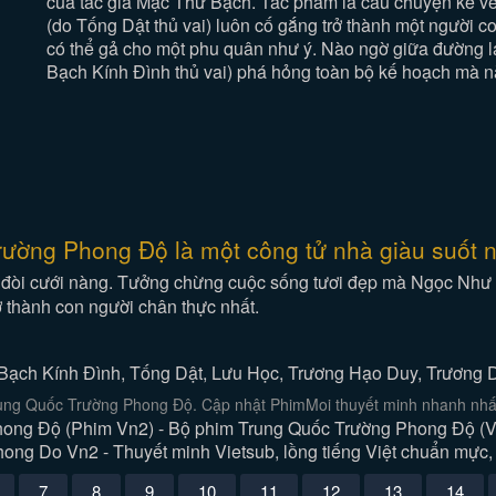
của tác giả Mặc Thư Bạch. Tác phẩm là câu chuyện kể về
(do Tống Dật thủ vai) luôn cố gắng trở thành một người c
có thể gả cho một phu quân như ý. Nào ngờ giữa đường l
Bạch Kính Đình thủ vai) phá hỏng toàn bộ kế hoạch mà nà
rường Phong Độ là một công tử nhà giàu suốt n
đòi cưới nàng. Tưởng chừng cuộc sống tươi đẹp mà Ngọc Như từ
rở thành con người chân thực nhất.
Bạch Kính Đình, Tống Dật, Lưu Học, Trương Hạo Duy, Trương D
ung Quốc Trường Phong Độ. Cập nhật PhimMoi thuyết minh nhanh nhất
ng Độ (Phim Vn2) - Bộ phim Trung Quốc Trường Phong Độ (Vie
ng Do Vn2 - Thuyết minh Vietsub, lồng tiếng Việt chuẩn mực, 
7
8
9
10
11
12
13
14