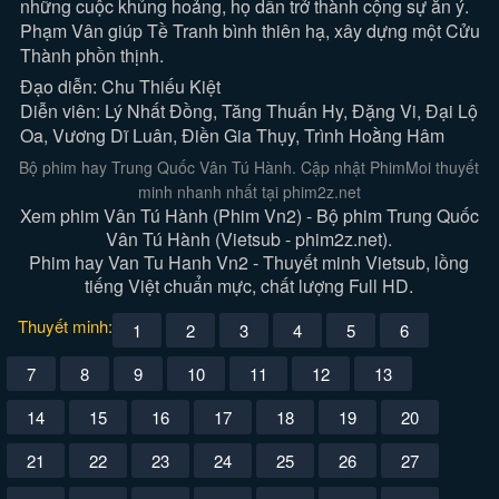
những cuộc khủng hoảng, họ dần trở thành cộng sự ăn ý.
Phạm Vân giúp Tề Tranh bình thiên hạ, xây dựng một Cửu
Thành phồn thịnh.
Đạo diễn: Chu Thiếu Kiệt
Diễn viên: Lý Nhất Đồng, Tăng Thuấn Hy, Đặng Vi, Đại Lộ
Oa, Vương Dĩ Luân, Điền Gia Thụy, Trình Hoằng Hâm
Bộ phim hay Trung Quốc Vân Tú Hành. Cập nhật PhimMoi thuyết
minh nhanh nhất tại phim2z.net
Xem phim Vân Tú Hành (Phim Vn2) - Bộ phim Trung Quốc
Vân Tú Hành (Vietsub - phim2z.net).
Phim hay Van Tu Hanh Vn2 - Thuyết minh Vietsub, lồng
tiếng Việt chuẩn mực, chất lượng Full HD.
Thuyết minh:
1
2
3
4
5
6
7
8
9
10
11
12
13
14
15
16
17
18
19
20
21
22
23
24
25
26
27