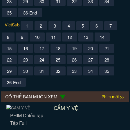
28
29
30
31
32
33
34
35
36-End
VietSub:
1
2
3
4
5
6
7
8
9
10
11
12
13
14
15
16
17
18
19
20
21
22
23
24
25
26
27
28
29
30
31
32
33
34
35
36-End
CÓ THỂ BẠN MUỐN XEM
Phim mới >>
CẤM Y VỆ
PHIM Chiếu rạp
Tập Full