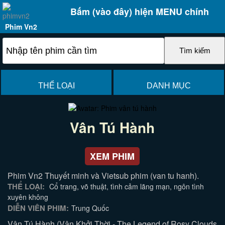
Bấm (vào đây) hiện MENU chính
Phim Vn2
THỂ LOẠI
DANH MỤC
Vân Tú Hành
XEM PHIM
Phim Vn2 Thuyết minh và Vietsub phim (van tu hanh).
THỂ LOẠI:
Cổ trang, võ thuật, tình cảm lãng mạn, ngôn tình
xuyên không
DIỄN VIÊN PHIM:
Trung Quốc
Vân Tú Hành (Vân Khởi Thời - The Legend of Rosy Clouds