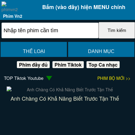
Bấm (vào đây) hiện MENU chính
Phim Vn2
THỂ LOẠI
DANH MỤC
Phim đầy đủ
Phim Tiktok
Top Ca nhạc
TOP Tiktok Youtube
PHIM BỘ MỚI >>
Anh Chàng Có Khả Năng Biết Trước Tận Thế