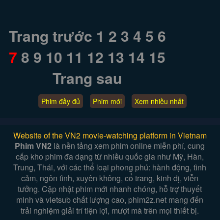
Trang trước
1
2
3
4
5
6
7
8
9
10
11
12
13
14
15
Trang sau
Phim đầy đủ
Phim mới
Xem nhiều nhất
Website of the VN2 movie-watching platform in Vietnam
Phim VN2
là nền tảng xem phim online miễn phí, cung
cấp kho phim đa dạng từ nhiều quốc gia như Mỹ, Hàn,
Trung, Thái, với các thể loại phong phú: hành động, tình
cảm, ngôn tình, xuyên không, cổ trang, kinh dị, viễn
tưởng. Cập nhật phim mới nhanh chóng, hỗ trợ thuyết
minh và vietsub chất lượng cao, phim2z.net mang đến
trải nghiệm giải trí tiện lợi, mượt mà trên mọi thiết bị.