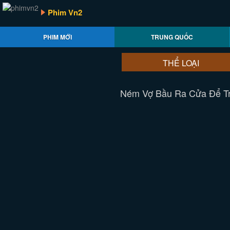
Phim Vn2
PHIM MỚI
TRUNG QUỐC
THỂ LOẠI
Ném Vợ Bầu Ra Cửa Để Tr