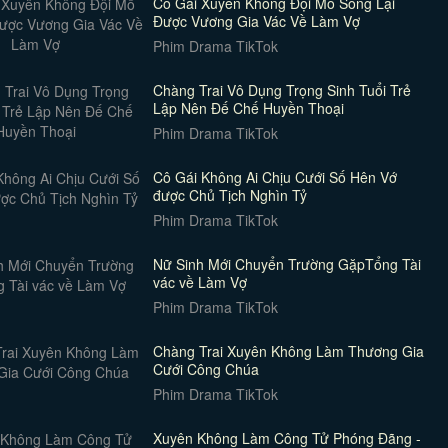
Cô Gái Xuyên Không Đội Mồ Sống Lại
Được Vương Gia Vác Về Làm Vợ
Phim Drama TikTok
Chàng Trai Vô Dụng Trọng Sinh Tuổi Trẻ
Lập Nên Đế Chế Huyền Thoại
Phim Drama TikTok
Cô Gái Không Ai Chịu Cưới Số Hên Vớ
được Chủ Tịch Nghìn Tỷ
Phim Drama TikTok
Nữ Sinh Mới Chuyển Trường GặpTổng Tài
vác về Làm Vợ
Phim Drama TikTok
Chàng Trai Xuyên Không Làm Thương Gia
Cưới Công Chúa
Phim Drama TikTok
Xuyên Không Làm Công Tử Phóng Đãng -