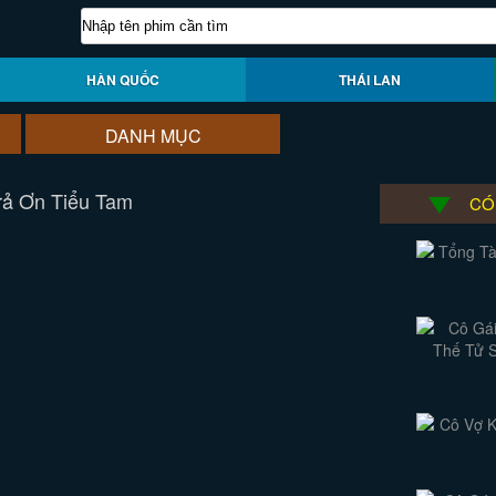
HÀN QUỐC
THÁI LAN
DANH MỤC
ả Ơn Tiểu Tam
CÓ