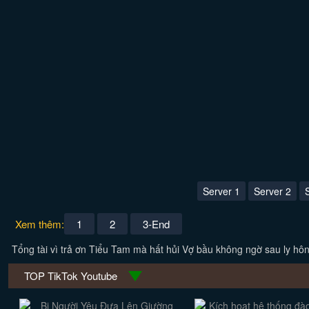
Server 1
Server 2
Xem thêm:
1
2
3-End
Tổng tài vì trả ơn Tiểu Tam mà hất hủi Vợ bầu không ngờ sau ly hôn 
TOP TikTok Youtube