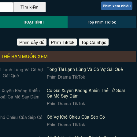
Phim xem nhiều
HOẠT HÌNH
Top Phim TikTok
Phim đầy đủ
Phim Tiktok
Top Ca nhạc
 THỂ BẠN MUỐN XEM
Tổng Tài Lạnh Lùng Và Cô Vợ Gái Quê
Phim Drama TikTok
Cô Gái Xuyên Không Khiến Thế Tử Soái
Ca Mê Say Đắm
Phim Drama TikTok
Cô Vợ Khó Chiều Của Sếp Cố
Phim Drama TikTok