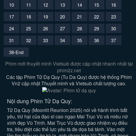
10
11
12
13
14
15
16
17
18
19
20
21
22
23
24
25
26
27
28
29
30
31
32
33
34
35
36
37
38-End
Phim mới thuyết minh Vietsub được cập nhật nhanh nhất tại
phim2z.net
Các tập Phim Tử Dạ Quy (Tu Da Quy) được hệ thống Phim
Vn2 cập nhật Thuyết minh và Vietsub chất lượng cao.
Nội dung Phim Tử Dạ Quy:
Tử Dạ Quy (Moonlit Reunion 2025) nói về hành trình bắt
yêu, trừ hại của đạo sĩ cao ngạo Mai Trục Vũ và miêu nữ
xinh đẹp Vũ Trinh. Mai Trục Vũ được giao nhiệm vụ điều
tra, tiêu diệt các thế lực yêu tà đe dọa bá tánh. Vào một
lần tìm hiểu vụ án kỳ lạ, anh chạm trán Vũ Trinh, cô trong