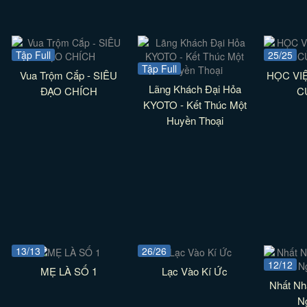
Tập Full
25/25
Tập Full
Vua Trộm Cắp - SIÊU
HỌC VI
Lãng Khách Đại Hỏa
ĐẠO CHÍCH
C
KYOTO - Kết Thúc Một
Huyền Thoại
13/13
26/26
12/12
MẸ LÀ SỐ 1
Lạc Vào Kí Ức
Nhất Nh
N