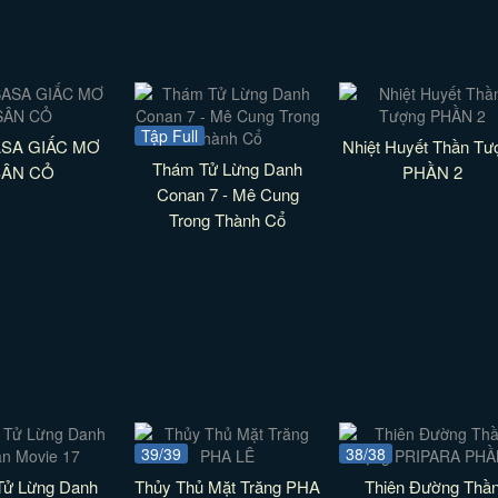
Tập Full
SA GIẤC MƠ
Nhiệt Huyết Thần Tư
Thám Tử Lừng Danh
SÂN CỎ
PHẦN 2
Conan 7 - Mê Cung
Trong Thành Cổ
39/39
38/38
Tử Lừng Danh
Thủy Thủ Mặt Trăng PHA
Thiên Đường Thầ