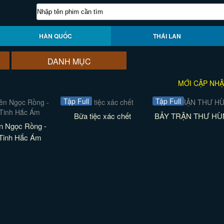
HÀN QUỐC
THÁI LAN
DANH MỤC
MỚI CẬP NHẬ
Tập Full
Tập Full
Bữa tiệc xác chết
BẢY TRẬN THƯ H
n Ngọc Rồng -
Tinh Hắc Ám