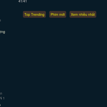
41/41
Top Trending
Phim mới
Xem nhiều nhất
ợng
n