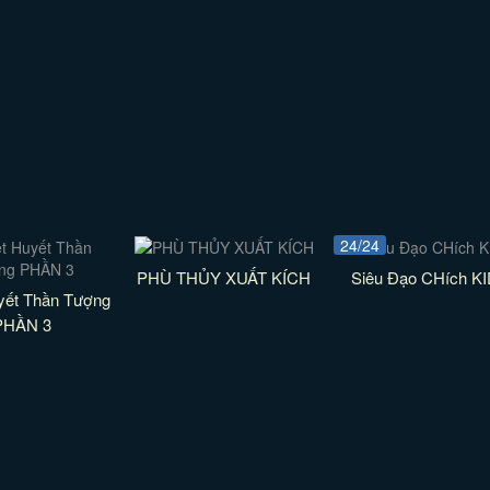
24/24
PHÙ THỦY XUẤT KÍCH
Siêu Đạo CHích K
yết Thần Tượng
PHẦN 3