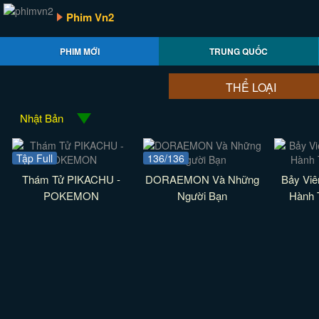
Phim Vn2
PHIM MỚI
TRUNG QUỐC
THỂ LOẠI
Nhật Bản
Tập Full
136/136
Thám Tử PIKACHU -
DORAEMON Và Những
Bảy Viê
POKEMON
Người Bạn
Hành 