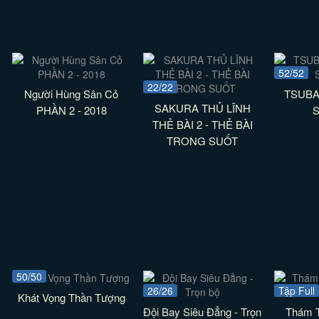
52/52
22/22
Người Hùng Sân Cỏ
TSUBA
SAKURA THỦ LĨNH
PHẦN 2 - 2018
THẺ BÀI 2 - THẺ BÀI
TRONG SUỐT
50/50
26/26
Tập Full
Khát Vọng Thần Tượng
Đội Bay Siêu Đẳng - Trọn
Thám 