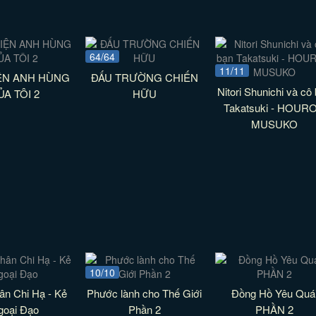
64/64
11/11
ỆN ANH HÙNG
ĐẤU TRƯỜNG CHIẾN
Nitori Shunichi và cô
ỦA TÔI 2
HỮU
Takatsuki - HOUR
MUSUKO
10/10
ân Chi Hạ - Kẻ
Phước lành cho Thế Giới
Đồng Hồ Yêu Quá
goại Đạo
Phần 2
PHẦN 2