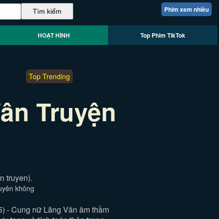
Phim xem nhiều
HOẠT HÌNH
Top Phim TikTok
Top Trending
ân Truyện
 truyen).
xuyên không
5) - Cung nữ Lăng Vân âm thầm