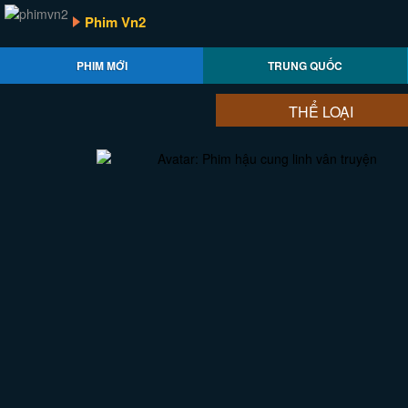
Phim Vn2
PHIM MỚI
TRUNG QUỐC
THỂ LOẠI