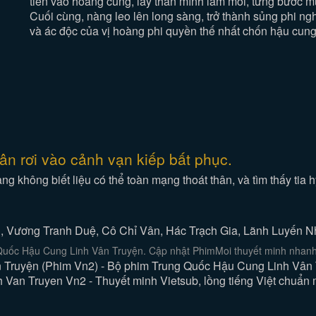
tiến vào hoàng cung, lấy thân mình làm mồi, từng bước mư
Cuối cùng, nàng leo lên long sàng, trở thành sủng phi ng
và ác độc của vị hoàng phi quyền thế nhất chốn hậu cung
n rơi vào cảnh vạn kiếp bất phục.
không biết liệu có thể toàn mạng thoát thân, và tìm thấy tia h
h, Vương Tranh Duệ, Cô Chỉ Vân, Hác Trạch Gia, Lãnh Luyến 
uốc Hậu Cung Linh Vân Truyện. Cập nhật PhimMoi thuyết minh nhanh 
Truyện (Phim Vn2) - Bộ phim Trung Quốc Hậu Cung Linh Vân Tr
Van Truyen Vn2 - Thuyết minh Vietsub, lồng tiếng Việt chuẩn 