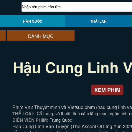
HÀN QUỐC
THÁI LAN
DANH MỤC
Hậu Cung Linh V
XEM PHIM
Phim Vn2 Thuyết minh và Vietsub phim (hau cung linh van
THỂ LOẠI:
Cổ trang, võ thuật, tình cảm lãng mạn, ngôn tình 
DIỄN VIÊN PHIM:
Trung Quốc
Hậu Cung Linh Vân Truyện (The Ascent Of Ling Yun 202