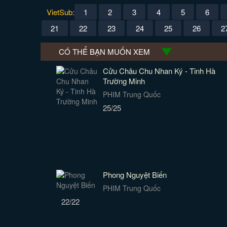
VietSub:
1
2
3
4
5
6
21
22
23
24
25
26
2
CÓ THỂ BẠN MUỐN XEM
Cửu Châu Chu Nhan Ký - Tinh Hà
Trường Minh
PHIM Trung Quốc
25/25
Phong Nguyệt Biến
PHIM Trung Quốc
22/22