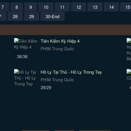
7
8
9
10
11
12
13
14
15
7
28
29
30-End
Tiên Kiếm Kỳ Hiệp 4
PHIM Trung Quốc
36/36
Hồ Ly Tại Thủ - Hồ Ly Trong Tay
PHIM Trung Quốc
29/29