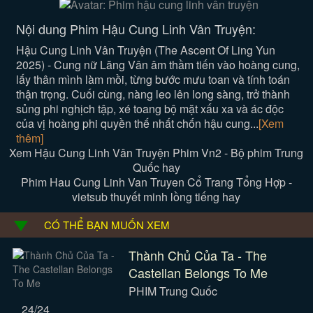
Nội dung Phim Hậu Cung Linh Vân Truyện:
Hậu Cung Linh Vân Truyện (The Ascent Of Ling Yun
2025) - Cung nữ Lăng Vân âm thầm tiến vào hoàng cung,
lấy thân mình làm mồi, từng bước mưu toan và tính toán
thận trọng. Cuối cùng, nàng leo lên long sàng, trở thành
sủng phi nghịch tập, xé toang bộ mặt xấu xa và ác độc
của vị hoàng phi quyền thế nhất chốn hậu cung...
[Xem
thêm]
Xem Hậu Cung Linh Vân Truyện Phim Vn2 - Bộ phim Trung
Quốc hay
Phim Hau Cung Linh Van Truyen Cổ Trang Tổng Hợp -
vietsub thuyết minh lồng tiếng hay
CÓ THỂ BẠN MUỐN XEM
Thành Chủ Của Ta - The
Castellan Belongs To Me
PHIM Trung Quốc
24/24