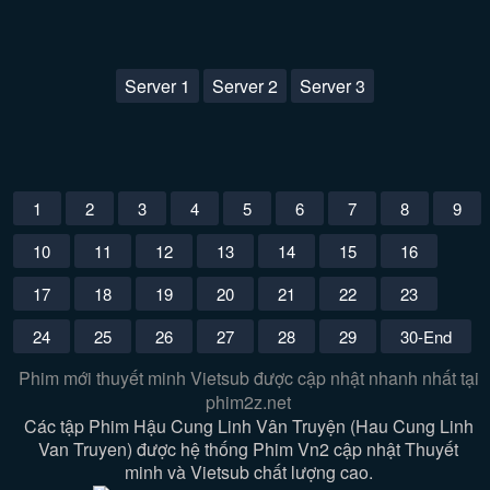
Server 1
Server 2
Server 3
1
2
3
4
5
6
7
8
9
10
11
12
13
14
15
16
17
18
19
20
21
22
23
24
25
26
27
28
29
30-End
Phim mới thuyết minh Vietsub được cập nhật nhanh nhất tại
phim2z.net
Các tập Phim Hậu Cung Linh Vân Truyện (Hau Cung Linh
Van Truyen) được hệ thống Phim Vn2 cập nhật Thuyết
minh và Vietsub chất lượng cao.