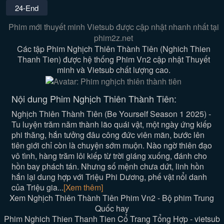
24-End
Phim mới thuyết minh Vietsub được cập nhật nhanh nhất tại
phim2z.net
Các tập Phim Nghịch Thiên Thành Tiên (Nghich Thien
Thanh Tien) được hệ thống Phim Vn2 cập nhật Thuyết
minh và Vietsub chất lượng cao.
Nội dung Phim Nghịch Thiên Thành Tiên:
Nghịch Thiên Thành Tiên (Be Yourself Season 1 2025) -
Tu luyện trăm năm thành lão quái vật, một ngày ứng kiếp
phi thăng, hắn tưởng đâu công đức viên mãn, bước lên
tiên giới chỉ còn là chuyện sớm muộn. Nào ngờ thiên đạo
vô tình, hàng trăm lôi kiếp từ trời giáng xuống, đánh cho
hồn bay phách tán. Nhưng số mệnh chưa dứt, linh hồn
hắn lại dung hợp với Triệu Phi Dương, phế vật nổi danh
của Triệu gia...
[Xem thêm]
Xem Nghịch Thiên Thành Tiên Phim Vn2 - Bộ phim Trung
Quốc hay
Phim Nghich Thien Thanh Tien Cổ Trang Tổng Hợp - vietsub