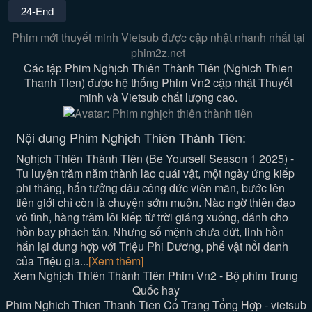
24-End
Phim mới thuyết minh Vietsub được cập nhật nhanh nhất tại
phim2z.net
Các tập Phim Nghịch Thiên Thành Tiên (Nghich Thien
Thanh Tien) được hệ thống Phim Vn2 cập nhật Thuyết
minh và Vietsub chất lượng cao.
Nội dung Phim Nghịch Thiên Thành Tiên:
Nghịch Thiên Thành Tiên (Be Yourself Season 1 2025) -
Tu luyện trăm năm thành lão quái vật, một ngày ứng kiếp
phi thăng, hắn tưởng đâu công đức viên mãn, bước lên
tiên giới chỉ còn là chuyện sớm muộn. Nào ngờ thiên đạo
vô tình, hàng trăm lôi kiếp từ trời giáng xuống, đánh cho
hồn bay phách tán. Nhưng số mệnh chưa dứt, linh hồn
hắn lại dung hợp với Triệu Phi Dương, phế vật nổi danh
của Triệu gia...
[Xem thêm]
Xem Nghịch Thiên Thành Tiên Phim Vn2 - Bộ phim Trung
Quốc hay
Phim Nghich Thien Thanh Tien Cổ Trang Tổng Hợp - vietsub