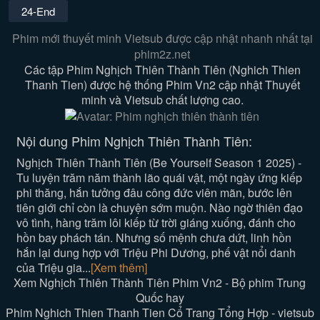
24-End
Phim mới thuyết minh Vietsub được cập nhật nhanh nhất tại
phim2z.net
Các tập Phim Nghịch Thiên Thành Tiên (Nghich Thien
Thanh Tien) được hệ thống Phim Vn2 cập nhật Thuyết
minh và Vietsub chất lượng cao.
Nội dung Phim Nghịch Thiên Thành Tiên:
Nghịch Thiên Thành Tiên (Be Yourself Season 1 2025) -
Tu luyện trăm năm thành lão quái vật, một ngày ứng kiếp
phi thăng, hắn tưởng đâu công đức viên mãn, bước lên
tiên giới chỉ còn là chuyện sớm muộn. Nào ngờ thiên đạo
vô tình, hàng trăm lôi kiếp từ trời giáng xuống, đánh cho
hồn bay phách tán. Nhưng số mệnh chưa dứt, linh hồn
hắn lại dung hợp với Triệu Phi Dương, phế vật nổi danh
của Triệu gia...
[Xem thêm]
Xem Nghịch Thiên Thành Tiên Phim Vn2 - Bộ phim Trung
Quốc hay
Phim Nghich Thien Thanh Tien Cổ Trang Tổng Hợp - vietsub