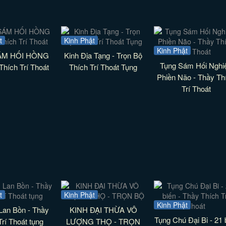
t
Kinh Phật
Kinh Phật
ÁM HỐI HỒNG
Kinh Địa Tạng - Trọn Bộ
Tụng Sám Hối Nghi
hích Trí Thoát
Thích Trí Thoát Tụng
Phiền Não - Thầy Th
Trí Thoát
t
Kinh Phật
Kinh Phật
Lan Bồn - Thầy
KINH ĐẠI THỪA VÔ
Tụng Chú Đại Bi - 21 
Trí Thoát tụng
LƯỢNG THỌ - TRỌN