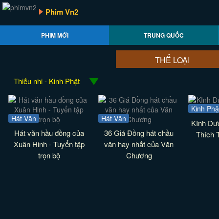
Phim Vn2
PHIM MỚI
TRUNG QUỐC
THỂ LOẠI
Thiếu nhi - Kinh Phật
Kinh Phậ
Hát Văn
Hát Văn
KInh Dư
Hát văn hầu đồng của
36 Giá Đồng hát chầu
Thích 
Xuân Hinh - Tuyển tập
văn hay nhất của Văn
trọn bộ
Chương