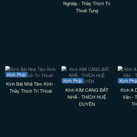
Nghiệp - Thầy Thích Trí
Thoát Tụng
Kinh Phật
Kinh Phật
Kinh Phậ
Kinh Bát Nhã Tâm Kinh -
Kinh KIM CANG BÁT
Kinh A 
Thầy Thích Trí THoát
NHÃ - THÍCH HUỆ
Văn - 
DUYÊN
TH