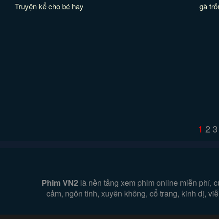
Truyện kể cho bé hay
gà tr
1
2
3
Phim VN2
là nền tảng xem phim online miễn phí, c
cảm, ngôn tình, xuyên không, cổ trang, kinh dị, v