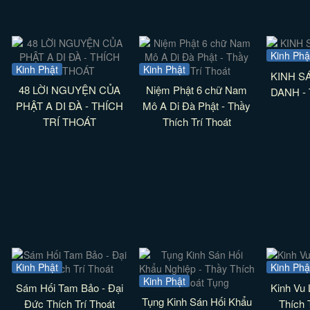
Kinh Phậ
Kinh Phật
Kinh Phật
KINH S
48 LỜI NGUYỆN CỦA
Niệm Phật 6 chữ Nam
DANH - T
PHẬT A DI ĐÀ - THÍCH
Mô A Di Đà Phật - Thầy
TRÍ THOÁT
Thích Trí Thoát
Kinh Phật
Kinh Phậ
Kinh Phật
Sám Hối Tam Bảo - Đại
Kinh Vu 
Tụng Kinh Sán Hối Khẩu
Đức Thích Trí Thoát
Thích 