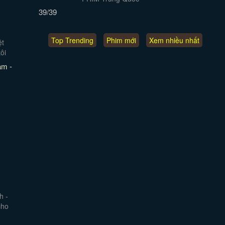
39/39
Top Trending
Phim mới
Xem nhiều nhất
am -