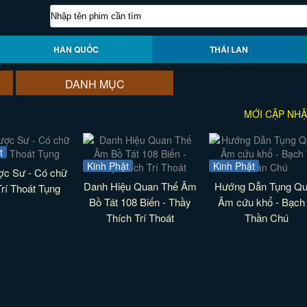
HÀN QUỐC
THÁI LAN
DANH MỤC
MỚI CẬP NHẬ
t
Kinh Phật
Kinh Phật
ợc Sư - Có chữ
Danh Hiệu Quan Thế Âm
Hướng Dẫn Tụng Q
Trí Thoát Tụng
Bồ Tát 108 Biến - Thầy
Âm cứu khổ - Bạch
Thích Trí Thoát
Thần Chú