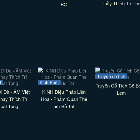
- Thầy Thích Trí Tho
BỘ
Truyện cổ tích
t
Kinh Phật
Truyện Cổ Tích Cô B
Di Đà - ÂM Việt
KINH Diệu Pháp Liên
Lem
Thầy Thích Trí
Hoa - Phẩm Quan Thế
oát Tụng
âm Bồ Tát