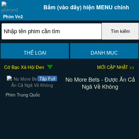
Bấm (vào đây) hiện MENU chính
Phim Vn2
THỂ LOẠI
DANH MỤC
Cờ Bạc Xã Hội Đen
MỚI CẬP NHẬT >>
No More Bets - Được Ăn Cả
Tập Full
Ngã Về Không
Phim Trung Quốc